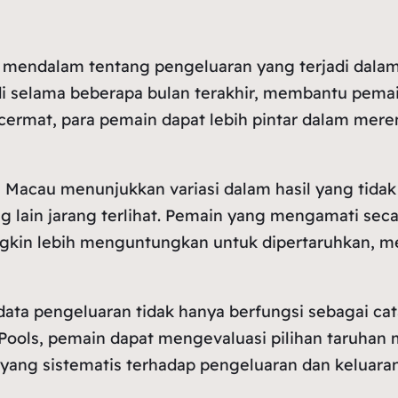
mendalam tentang pengeluaran yang terjadi dalam 
i selama beberapa bulan terakhir, membantu pema
rmat, para pemain dapat lebih pintar dalam meren
an Macau menunjukkan variasi dalam hasil yang tidak
g lain jarang terlihat. Pemain yang mengamati se
gkin lebih menguntungkan untuk dipertaruhkan, 
data pengeluaran tidak hanya berfungsi sebagai cata
Pools, pemain dapat mengevaluasi pilihan taruhan 
yang sistematis terhadap pengeluaran dan keluar