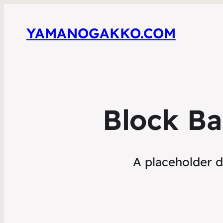
YAMANOGAKKO.COM
Block B
A placeholder d