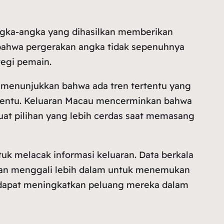
angka-angka yang dihasilkan memberikan
bahwa pergerakan angka tidak sepenuhnya
tegi pemain.
sa menunjukkan bahwa ada tren tertentu yang
ertentu. Keluaran Macau mencerminkan bahwa
at pilihan yang lebih cerdas saat memasang
tuk melacak informasi keluaran. Data berkala
dan menggali lebih dalam untuk menemukan
n dapat meningkatkan peluang mereka dalam