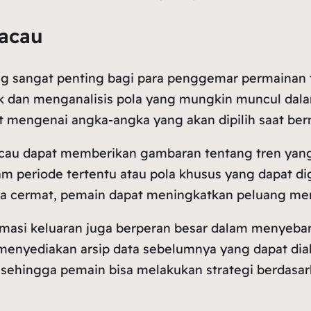
Macau
 sangat penting bagi para penggemar permainan to
ik dan menganalisis pola yang mungkin muncul dal
 mengenai angka-angka yang akan dipilih saat ber
 Macau dapat memberikan gambaran tentang tren yan
am periode tertentu atau pola khusus yang dapat d
ra cermat, pemain dapat meningkatkan peluang me
masi keluaran juga berperan besar dalam menyebarl
a menyediakan arsip data sebelumnya yang dapat di
sehingga pemain bisa melakukan strategi berdasarka