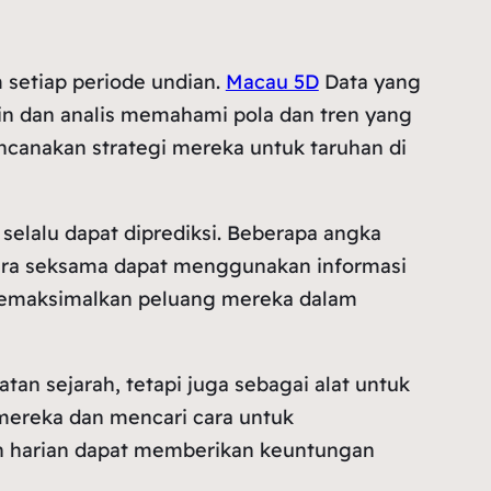
setiap periode undian.
Macau 5D
Data yang
in dan analis memahami pola dan tren yang
canakan strategi mereka untuk taruhan di
 selalu dapat diprediksi. Beberapa angka
cara seksama dapat menggunakan informasi
memaksimalkan peluang mereka dalam
tan sejarah, tetapi juga sebagai alat untuk
mereka dan mencari cara untuk
an harian dapat memberikan keuntungan