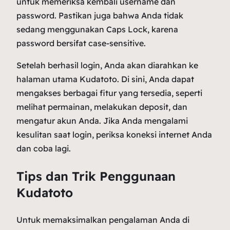
untuk memeriksa kembali username dan
password. Pastikan juga bahwa Anda tidak
sedang menggunakan Caps Lock, karena
password bersifat case-sensitive.
Setelah berhasil login, Anda akan diarahkan ke
halaman utama Kudatoto. Di sini, Anda dapat
mengakses berbagai fitur yang tersedia, seperti
melihat permainan, melakukan deposit, dan
mengatur akun Anda. Jika Anda mengalami
kesulitan saat login, periksa koneksi internet Anda
dan coba lagi.
Tips dan Trik Penggunaan
Kudatoto
Untuk memaksimalkan pengalaman Anda di