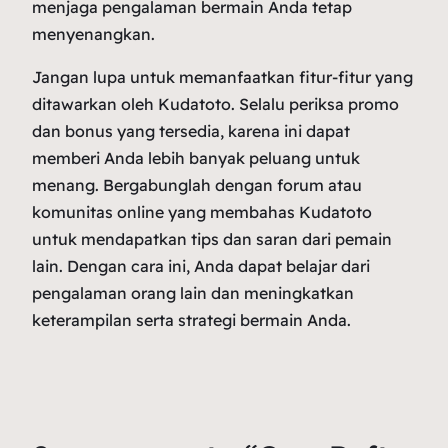
menjaga pengalaman bermain Anda tetap
menyenangkan.
Jangan lupa untuk memanfaatkan fitur-fitur yang
ditawarkan oleh Kudatoto. Selalu periksa promo
dan bonus yang tersedia, karena ini dapat
memberi Anda lebih banyak peluang untuk
menang. Bergabunglah dengan forum atau
komunitas online yang membahas Kudatoto
untuk mendapatkan tips dan saran dari pemain
lain. Dengan cara ini, Anda dapat belajar dari
pengalaman orang lain dan meningkatkan
keterampilan serta strategi bermain Anda.