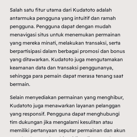
Salah satu fitur utama dari Kudatoto adalah
antarmuka pengguna yang intuitif dan ramah
pengguna. Pengguna dapat dengan mudah
menavigasi situs untuk menemukan permainan
yang mereka minati, melakukan transaksi, serta
berpartisipasi dalam berbagai promosi dan bonus
yang ditawarkan. Kudatoto juga mengutamakan
keamanan data dan transaksi penggunanya,
sehingga para pemain dapat merasa tenang saat
bermain.
Selain menyediakan permainan yang menghibur,
Kudatoto juga menawarkan layanan pelanggan
yang responsif. Pengguna dapat menghubungi
tim dukungan jika mengalami kesulitan atau
memiliki pertanyaan seputar permainan dan akun