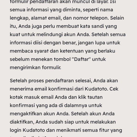
formulir pendaftaran akan muncul di layar. Isi
semua informasi yang diminta, seperti nama
lengkap, alamat email, dan nomor telepon. Selain
itu, Anda juga perlu membuat kata sandi yang
kuat untuk melindungi akun Anda. Setelah semua
informasi diisi dengan benar, jangan lupa untuk
membaca syarat dan ketentuan yang berlaku
sebelum menekan tombol "Daftar" untuk
mengirimkan formulir.
Setelah proses pendaftaran selesai, Anda akan
menerima email konfirmasi dari Kudatoto. Cek
kotak masuk email Anda dan klik tautan
konfirmasi yang ada di dalamnya untuk
mengaktifkan akun Anda. Setelah akun Anda
diaktifkan, Anda sudah siap untuk melakukan
login Kudatoto dan menikmati semua fitur yang