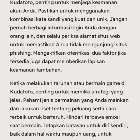
Kudatoto, penting untuk menjaga keamanan
akun Anda. Pastikan untuk menggunakan
kombinasi kata sandi yang kuat dan unik. Jangan
pernah berbagi informasi login Anda dengan
orang lain, dan selalu periksa alamat situs web
untuk memastikan Anda tidak mengunjungi situs
phishing. Mengaktifkan otentikasi dua faktor jika
tersedia juga dapat memberikan lapisan
keamanan tambahan.
Ketika melakukan taruhan atau bermain game di
Kudatoto, penting untuk memiliki strategi yang
jelas. Pahami jenis permainan yang Anda mainkan
dan lakukan riset tentang peluang serta cara
terbaik untuk bertaruh. Hindari terbawa emosi
saat bermain. Tetapkan batasan untuk diri sendiri,
baik dalam hal waktu maupun uang, untuk