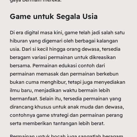
Game untuk Segala Usia
Di era digital masa kini, game telah jadi salah satu
hiburan yang digemari oleh berbagai kalangan
usia. Dari si kecil hingga orang dewasa, tersedia
beragam variasi permainan untuk dikreasikan
bersama. Permainan edukasi contoh dari
permainan memasak dan permainan berkebun
bukan cuma menghibur, tetapi juga menyediakan
ilmu baru, menjadikan waktu bermain lebih
bermanfaat. Selain itu, tersedia permainan yang
dirancang khusus untuk anak muda dan dewasa,
contohnya game strategi dan permainan perang
serta memberikan tantangan lebih berat.
Permainan untuk bocah juga sangatlah beragam.