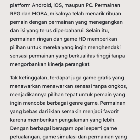
platform Android, iOS, maupun PC. Permainan
RPG dan MOBA, misalnya telah menarik ribuan
pemain dengan permainan yang menegangkan
dan isi yang terus diperbaharui. Selain itu,
permainan ringan dan game HD memberikan
pilihan untuk mereka yang ingin menghendaki
sensasi permainan yang berkualitas tinggi tanpa
mengorbankan kinerja perangkat.
Tak ketinggalan, terdapat juga game gratis yang
menawarkan menawarkan sensasi tanpa ongkos,
menjadikannya pilihan tepat untuk pemain yang
ingin mencoba berbagai genre game. Permainan
yang bebas dari iklan semakin menjadi favorit
karena memberikan pengalaman yang lebih.
Dengan berbagai beragam opsi seperti game
petualangan, game simulasi dan permainan yang