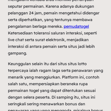
seputar permainan. Karena adanya dukungan
pelanggan 24 jam, pemain mengetahui didengar
serta diperhatikan, yang tentunya membawa
pengalaman berlaga mereka.
pemudatogel
Ketersediaan toleransi saluran interaksi, seperti
live chat serta surat elektronik, menjadikan
interaksi di antara pemain serta situs jadi lebih
gampang.
Keunggulan selain itu dari situs situs lotto
terpercaya ialah ragam laga serta penawaran yang
menarik yang menggiurkan. Platform ini, contoh
salah satu, mempersiapkan beraneka rupa
permainan togel yang dapat ditentukan sesuai
dengan selera peserta. Di samping itu, situs ini
seringkali sering menawarkan bonus dan
penawaran yang yang menggoda, misalnya bonus