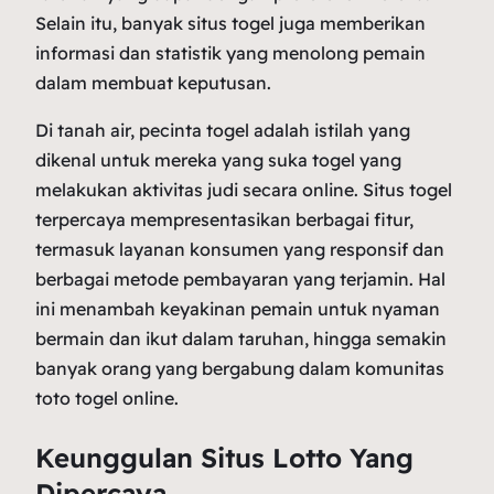
Selain itu, banyak situs togel juga memberikan
informasi dan statistik yang menolong pemain
dalam membuat keputusan.
Di tanah air, pecinta togel adalah istilah yang
dikenal untuk mereka yang suka togel yang
melakukan aktivitas judi secara online. Situs togel
terpercaya mempresentasikan berbagai fitur,
termasuk layanan konsumen yang responsif dan
berbagai metode pembayaran yang terjamin. Hal
ini menambah keyakinan pemain untuk nyaman
bermain dan ikut dalam taruhan, hingga semakin
banyak orang yang bergabung dalam komunitas
toto togel online.
Keunggulan Situs Lotto Yang
Dipercaya