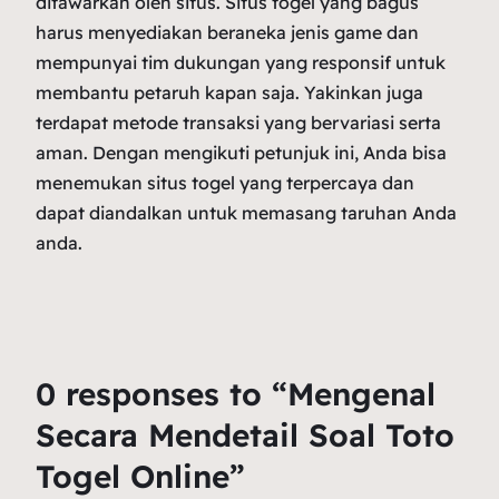
ditawarkan oleh situs. Situs togel yang bagus
harus menyediakan beraneka jenis game dan
mempunyai tim dukungan yang responsif untuk
membantu petaruh kapan saja. Yakinkan juga
terdapat metode transaksi yang bervariasi serta
aman. Dengan mengikuti petunjuk ini, Anda bisa
menemukan situs togel yang terpercaya dan
dapat diandalkan untuk memasang taruhan Anda
anda.
0 responses to “Mengenal
Secara Mendetail Soal Toto
Togel Online”