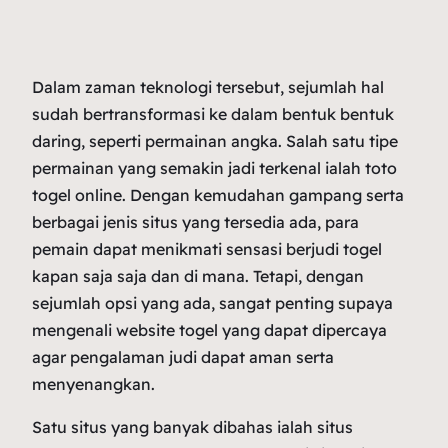
Dalam zaman teknologi tersebut, sejumlah hal
sudah bertransformasi ke dalam bentuk bentuk
daring, seperti permainan angka. Salah satu tipe
permainan yang semakin jadi terkenal ialah toto
togel online. Dengan kemudahan gampang serta
berbagai jenis situs yang tersedia ada, para
pemain dapat menikmati sensasi berjudi togel
kapan saja saja dan di mana. Tetapi, dengan
sejumlah opsi yang ada, sangat penting supaya
mengenali website togel yang dapat dipercaya
agar pengalaman judi dapat aman serta
menyenangkan.
Satu situs yang banyak dibahas ialah situs