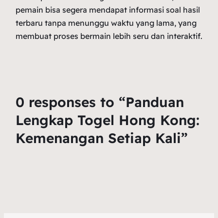
pemain bisa segera mendapat informasi soal hasil
terbaru tanpa menunggu waktu yang lama, yang
membuat proses bermain lebih seru dan interaktif.
0 responses to “Panduan
Lengkap Togel Hong Kong:
Kemenangan Setiap Kali”