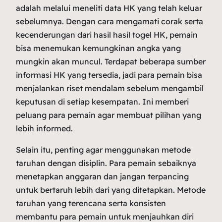
adalah melalui meneliti data HK yang telah keluar
sebelumnya. Dengan cara mengamati corak serta
kecenderungan dari hasil hasil togel HK, pemain
bisa menemukan kemungkinan angka yang
mungkin akan muncul. Terdapat beberapa sumber
informasi HK yang tersedia, jadi para pemain bisa
menjalankan riset mendalam sebelum mengambil
keputusan di setiap kesempatan. Ini memberi
peluang para pemain agar membuat pilihan yang
lebih informed.
Selain itu, penting agar menggunakan metode
taruhan dengan disiplin. Para pemain sebaiknya
menetapkan anggaran dan jangan terpancing
untuk bertaruh lebih dari yang ditetapkan. Metode
taruhan yang terencana serta konsisten
membantu para pemain untuk menjauhkan diri