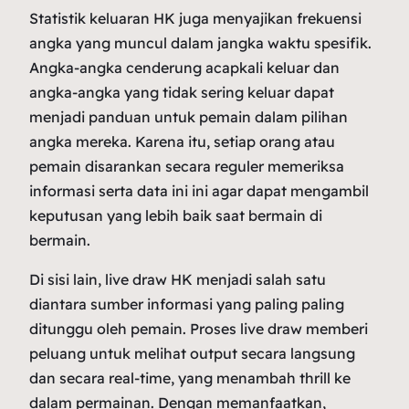
Statistik keluaran HK juga menyajikan frekuensi
angka yang muncul dalam jangka waktu spesifik.
Angka-angka cenderung acapkali keluar dan
angka-angka yang tidak sering keluar dapat
menjadi panduan untuk pemain dalam pilihan
angka mereka. Karena itu, setiap orang atau
pemain disarankan secara reguler memeriksa
informasi serta data ini ini agar dapat mengambil
keputusan yang lebih baik saat bermain di
bermain.
Di sisi lain, live draw HK menjadi salah satu
diantara sumber informasi yang paling paling
ditunggu oleh pemain. Proses live draw memberi
peluang untuk melihat output secara langsung
dan secara real-time, yang menambah thrill ke
dalam permainan. Dengan memanfaatkan,