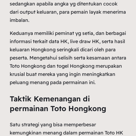
sedangkan apabila angka yg ditentukan cocok
dari output keluaran, para pemain layak menerima
imbalan.
Keduanya memiliki peminat yg setia, dan berbagai
informasi terkait data HK, live draw HK, serta hasil
keluaran Hongkong seringkali dicari oleh para
peserta. Mengetahui selisih serta kesamaan antara
Toto Hongkong dan togel Hongkong merupakan
krusial buat mereka yang ingin meningkatkan
peluang menang pada permainan ini.
Taktik Kemenangan di
permainan Toto Hongkong
Satu strategi yang bisa memperbesar
kemungkinan menang dalam permainan Toto HK