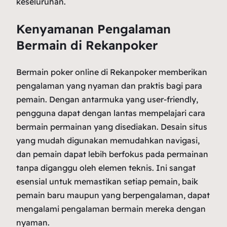
keseluruhan.
Kenyamanan Pengalaman
Bermain di Rekanpoker
Bermain poker online di Rekanpoker memberikan
pengalaman yang nyaman dan praktis bagi para
pemain. Dengan antarmuka yang user-friendly,
pengguna dapat dengan lantas mempelajari cara
bermain permainan yang disediakan. Desain situs
yang mudah digunakan memudahkan navigasi,
dan pemain dapat lebih berfokus pada permainan
tanpa diganggu oleh elemen teknis. Ini sangat
esensial untuk memastikan setiap pemain, baik
pemain baru maupun yang berpengalaman, dapat
mengalami pengalaman bermain mereka dengan
nyaman.