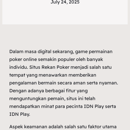
July 24, 2025
Dalam masa digital sekarang, game permainan
poker online semakin populer oleh banyak
individu. Situs Rekan Poker menjadi salah satu
tempat yang menawarkan memberikan
pengalaman bermain secara aman serta nyaman.
Dengan adanya berbagai fitur yang
menguntungkan pemain, situs ini telah
mendapatkan minat para pecinta IDN Play serta
IDN Play.
Aspek keamanan adalah salah satu faktor utama