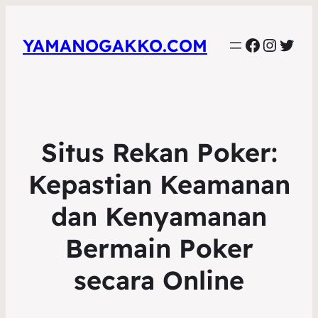
Faceboo
Instag
Twit
YAMANOGAKKO.COM
Situs Rekan Poker:
Kepastian Keamanan
dan Kenyamanan
Bermain Poker
secara Online