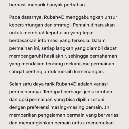
berhasil menarik banyak perhatian.
Pada dasarnya, Rubah4D menggabungkan unsur
keberuntungan dan strategi. Pemain diharuskan
untuk membuat keputusan yang tepat
berdasarkan informasi yang tersedia. Dalam
permainan ini, setiap langkah yang diambil dapat
mempengaruhi hasil akhir, sehingga pemahaman
yang mendalam tentang mekanisme permainan
sangat penting untuk meraih kemenangan.
Salah satu daya tarik Rubah4D adalah variasi
permainannya. Terdapat berbagai jenis taruhan
dan opsi permainan yang bisa dipilih sesuai
dengan preferensi masing-masing pemain. Ini
memberikan pengalaman bermain yang bervariasi
dan memungkinkan pemain untuk menemukan