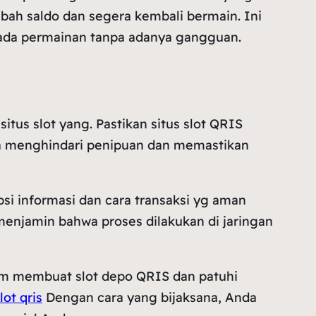
h saldo dan segera kembali bermain. Ini
ada permainan tanpa adanya gangguan.
itus slot yang. Pastikan situs slot QRIS
nda menghindari penipuan dan memastikan
si informasi dan cara transaksi yg aman
menjamin bahwa proses dilakukan di jaringan
um membuat slot depo QRIS dan patuhi
lot qris
Dengan cara yang bijaksana, Anda