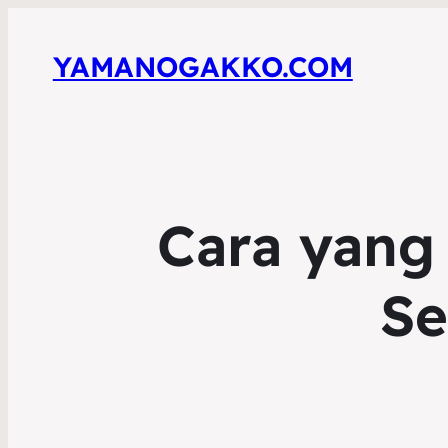
YAMANOGAKKO.COM
Cara yang
Se