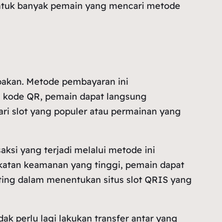
it untuk banyak pemain yang mencari metode
pakan. Metode pembayaran ini
 kode QR, pemain dapat langsung
ari slot yang populer atau permainan yang
ksi yang terjadi melalui metode ini
atan keamanan yang tinggi, pemain dapat
nting dalam menentukan situs slot QRIS yang
k perlu lagi lakukan transfer antar yang