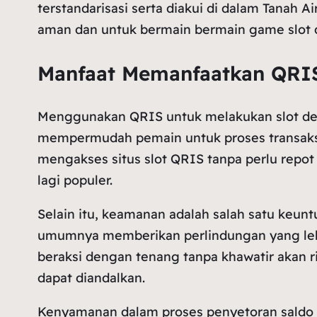
terstandarisasi serta diakui di dalam Tanah A
aman dan untuk bermain bermain game slot d
Manfaat Memanfaatkan QRIS
Menggunakan QRIS untuk melakukan slot dep
mempermudah pemain untuk proses transaksi
mengakses situs slot QRIS tanpa perlu repot 
lagi populer.
Selain itu, keamanan adalah salah satu keun
umumnya memberikan perlindungan yang lebi
beraksi dengan tenang tanpa khawatir akan r
dapat diandalkan.
Kenyamanan dalam proses penyetoran saldo jug