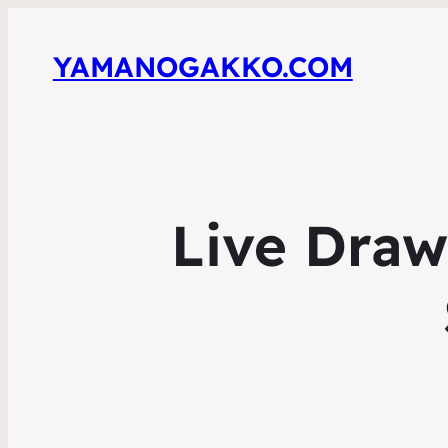
YAMANOGAKKO.COM
Live Draw