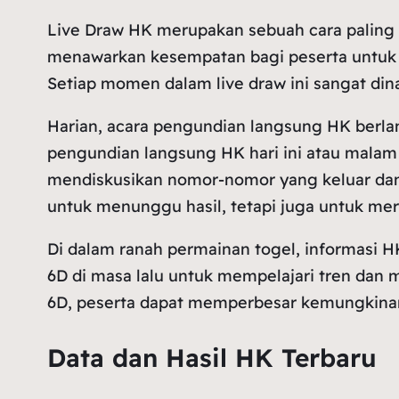
Live Draw HK merupakan sebuah cara paling 
menawarkan kesempatan bagi peserta untuk m
Setiap momen dalam live draw ini sangat di
Harian, acara pengundian langsung HK berla
pengundian langsung HK hari ini atau malam
mendiskusikan nomor-nomor yang keluar dan 
untuk menunggu hasil, tetapi juga untuk mer
Di dalam ranah permainan togel, informasi H
6D di masa lalu untuk mempelajari tren dan 
6D, peserta dapat memperbesar kemungkinan
Data dan Hasil HK Terbaru