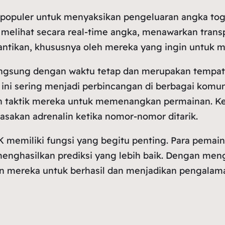
populer untuk menyaksikan pengeluaran angka tog
elihat secara real-time angka, menawarkan transpa
nantikan, khususnya oleh mereka yang ingin untuk 
ngsung dengan waktu tetap dan merupakan tempat s
 ini sering menjadi perbincangan di berbagai komu
taktik mereka untuk memenangkan permainan. Keter
asakan adrenalin ketika nomor-nomor ditarik.
K memiliki fungsi yang begitu penting. Para pema
menghasilkan prediksi yang lebih baik. Dengan men
 mereka untuk berhasil dan menjadikan pengalama