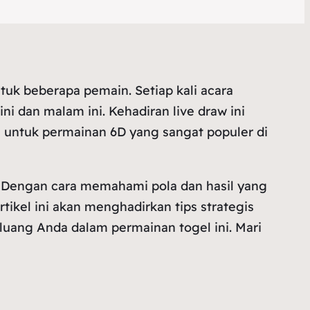
k beberapa pemain. Setiap kali acara
i dan malam ini. Kehadiran live draw ini
a untuk permainan 6D yang sangat populer di
6D. Dengan cara memahami pola dan hasil yang
ikel ini akan menghadirkan tips strategis
ang Anda dalam permainan togel ini. Mari