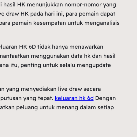
dari hasil HK menunjukkan nomor-nomor yang
e draw HK pada hari ini, para pemain dapat
n para pemain kesempatan untuk menganalisis
 keluaran HK 6D tidak hanya menawarkan
emanfaatkan menggunakan data hk dan hasil
a itu, penting untuk selalu mengupdate
an yang menyediakan live draw secara
putusan yang tepat.
keluaran hk 6d
Dengan
katkan peluang untuk menang dalam setiap