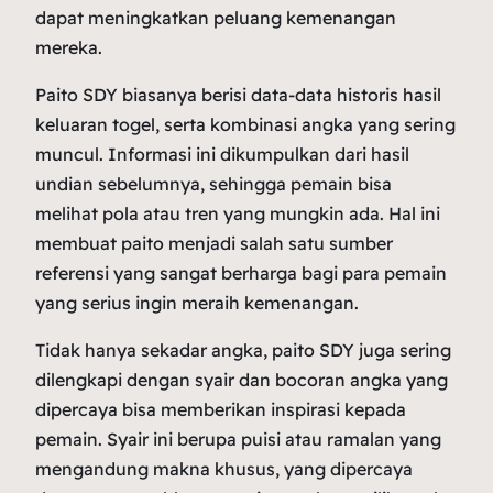
dapat meningkatkan peluang kemenangan
mereka.
Paito SDY biasanya berisi data-data historis hasil
keluaran togel, serta kombinasi angka yang sering
muncul. Informasi ini dikumpulkan dari hasil
undian sebelumnya, sehingga pemain bisa
melihat pola atau tren yang mungkin ada. Hal ini
membuat paito menjadi salah satu sumber
referensi yang sangat berharga bagi para pemain
yang serius ingin meraih kemenangan.
Tidak hanya sekadar angka, paito SDY juga sering
dilengkapi dengan syair dan bocoran angka yang
dipercaya bisa memberikan inspirasi kepada
pemain. Syair ini berupa puisi atau ramalan yang
mengandung makna khusus, yang dipercaya