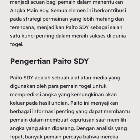
menjadi acuan bagi pemain dalam menentukan
Angka Main Sdy. Semua elemen ini berkontribusi
pada strategi permainan yang lebih matang dan
terencana, menjadikan Paito SDY sebagai salah
satu kunci penting dalam meraih sukses di dunia
togel.
Pengertian Paito SDY
Paito SDY adalah sebuah alat atau media yang
digunakan oleh para pemain togel untuk
memprediksi angka yang kemungkinan akan
keluar pada hasil undian. Paito ini menyajikan
berbagai informasi penting yang dapat membantu
pemain dalam membuat keputusan saat memilih
angka yang akan dipasang. Dengan analisis yang
tepat, banyak pemain percaya bahwa mereka