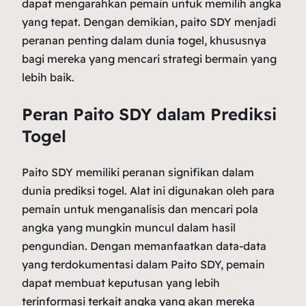
dapat mengarahkan pemain untuk memilih angka
yang tepat. Dengan demikian, paito SDY menjadi
peranan penting dalam dunia togel, khususnya
bagi mereka yang mencari strategi bermain yang
lebih baik.
Peran Paito SDY dalam Prediksi
Togel
Paito SDY memiliki peranan signifikan dalam
dunia prediksi togel. Alat ini digunakan oleh para
pemain untuk menganalisis dan mencari pola
angka yang mungkin muncul dalam hasil
pengundian. Dengan memanfaatkan data-data
yang terdokumentasi dalam Paito SDY, pemain
dapat membuat keputusan yang lebih
terinformasi terkait angka yang akan mereka