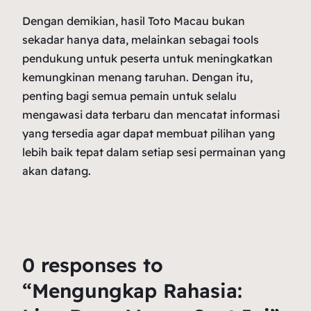
Dengan demikian, hasil Toto Macau bukan
sekadar hanya data, melainkan sebagai tools
pendukung untuk peserta untuk meningkatkan
kemungkinan menang taruhan. Dengan itu,
penting bagi semua pemain untuk selalu
mengawasi data terbaru dan mencatat informasi
yang tersedia agar dapat membuat pilihan yang
lebih baik tepat dalam setiap sesi permainan yang
akan datang.
0 responses to
“Mengungkap Rahasia: