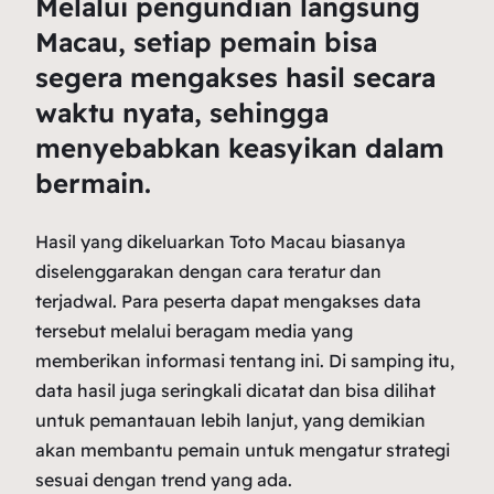
Melalui pengundian langsung
Macau, setiap pemain bisa
segera mengakses hasil secara
waktu nyata, sehingga
menyebabkan keasyikan dalam
bermain.
Hasil yang dikeluarkan Toto Macau biasanya
diselenggarakan dengan cara teratur dan
terjadwal. Para peserta dapat mengakses data
tersebut melalui beragam media yang
memberikan informasi tentang ini. Di samping itu,
data hasil juga seringkali dicatat dan bisa dilihat
untuk pemantauan lebih lanjut, yang demikian
akan membantu pemain untuk mengatur strategi
sesuai dengan trend yang ada.