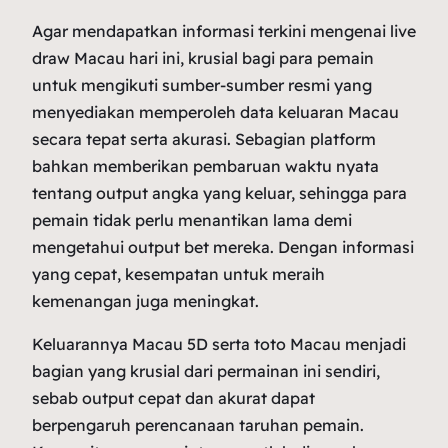
Agar mendapatkan informasi terkini mengenai live
draw Macau hari ini, krusial bagi para pemain
untuk mengikuti sumber-sumber resmi yang
menyediakan memperoleh data keluaran Macau
secara tepat serta akurasi. Sebagian platform
bahkan memberikan pembaruan waktu nyata
tentang output angka yang keluar, sehingga para
pemain tidak perlu menantikan lama demi
mengetahui output bet mereka. Dengan informasi
yang cepat, kesempatan untuk meraih
kemenangan juga meningkat.
Keluarannya Macau 5D serta toto Macau menjadi
bagian yang krusial dari permainan ini sendiri,
sebab output cepat dan akurat dapat
berpengaruh perencanaan taruhan pemain.