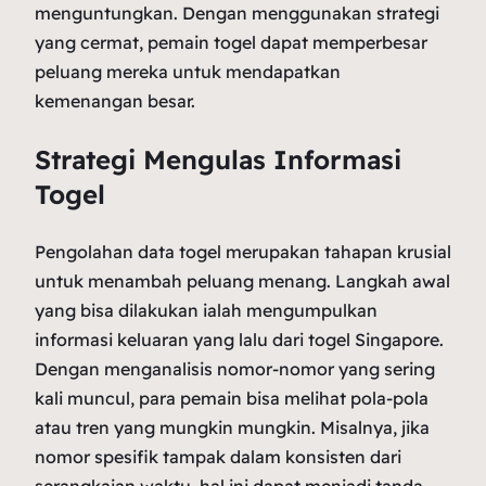
menguntungkan. Dengan menggunakan strategi
yang cermat, pemain togel dapat memperbesar
peluang mereka untuk mendapatkan
kemenangan besar.
Strategi Mengulas Informasi
Togel
Pengolahan data togel merupakan tahapan krusial
untuk menambah peluang menang. Langkah awal
yang bisa dilakukan ialah mengumpulkan
informasi keluaran yang lalu dari togel Singapore.
Dengan menganalisis nomor-nomor yang sering
kali muncul, para pemain bisa melihat pola-pola
atau tren yang mungkin mungkin. Misalnya, jika
nomor spesifik tampak dalam konsisten dari