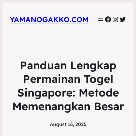
Faceboo
Instag
Twit
YAMANOGAKKO.COM
Panduan Lengkap
Permainan Togel
Singapore: Metode
Memenangkan Besar
August 16, 2025