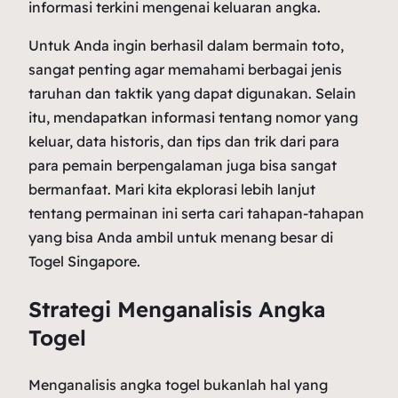
informasi terkini mengenai keluaran angka.
Untuk Anda ingin berhasil dalam bermain toto,
sangat penting agar memahami berbagai jenis
taruhan dan taktik yang dapat digunakan. Selain
itu, mendapatkan informasi tentang nomor yang
keluar, data historis, dan tips dan trik dari para
para pemain berpengalaman juga bisa sangat
bermanfaat. Mari kita ekplorasi lebih lanjut
tentang permainan ini serta cari tahapan-tahapan
yang bisa Anda ambil untuk menang besar di
Togel Singapore.
Strategi Menganalisis Angka
Togel
Menganalisis angka togel bukanlah hal yang