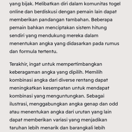
yang bijak. Melibatkan diri dalam komunitas togel
online dan berdiskusi dengan pemain lain dapat
memberikan pandangan tambahan. Beberapa
pemain bahkan menciptakan sistem hitung
sendiri yang mendukung mereka dalam
menentukan angka yang didasarkan pada rumus
dan formula tertentu.
Terakhir, ingat untuk mempertimbangkan
keberagaman angka yang dipilih. Memilih
kombinasi angka dari diverse rentang dapat
meningkatkan kesempatan untuk mendapat
kombinasi yang menguntungkan. Sebagai
ilustrasi, menggabungkan angka genap dan odd
atau menentukan angka dari urutan yang lain
dapat memberikan variasi yang menjadikan
taruhan lebih menarik dan barangkali lebih