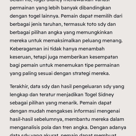
permainan yang lebih banyak dibandingkan
dengan togel lainnya. Pemain dapat memilih dari
berbagai jenis taruhan, termasuk toto sdy dan
berbagai pilihan angka yang memungkinkan
mereka untuk memaksimalkan peluang menang.
Keberagaman ini tidak hanya menambah
keseruan, tetapi juga memberikan kesempatan
bagi pemain untuk menemukan tipe permainan
yang paling sesuai dengan strategi mereka.
Terakhir, data sdy dan hasil pengeluaran sdy yang
lengkap dan teratur menjadikan Togel Sidney
sebagai pilihan yang menarik. Pemain dapat
dengan mudah mengakses informasi mengenai
hasil-hasil sebelumnya, membantu mereka dalam
menganalisis pola dan tren angka. Dengan adanya
data sdy yang akurat, pemain dapat membuat