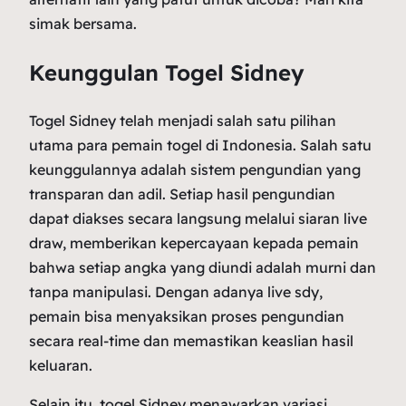
simak bersama.
Keunggulan Togel Sidney
Togel Sidney telah menjadi salah satu pilihan
utama para pemain togel di Indonesia. Salah satu
keunggulannya adalah sistem pengundian yang
transparan dan adil. Setiap hasil pengundian
dapat diakses secara langsung melalui siaran live
draw, memberikan kepercayaan kepada pemain
bahwa setiap angka yang diundi adalah murni dan
tanpa manipulasi. Dengan adanya live sdy,
pemain bisa menyaksikan proses pengundian
secara real-time dan memastikan keaslian hasil
keluaran.
Selain itu, togel Sidney menawarkan variasi