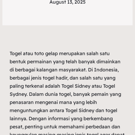
August 13, 2025
Togel atau toto gelap merupakan salah satu
bentuk permainan yang telah banyak dimainkan
di berbagai kalangan masyarakat. Di Indonesia,
berbagai jenis togel hadir, dan salah satu yang
paling terkenal adalah Togel Sidney atau Togel
Sydney. Dalam dunia togel, banyak pemain yang
penasaran mengenai mana yang lebih
menguntungkan antara Togel Sidney dan togel
lainnya. Dengan informasi yang berkembang
pesat, penting untuk memahami perbedaan dan
keunggulan masing-masing jenis togel agar dapat