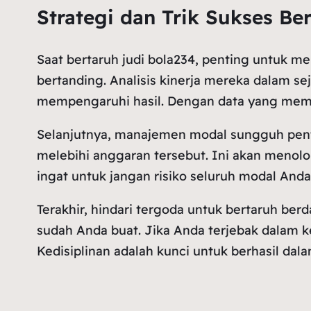
Strategi dan Trik Sukses Be
Saat bertaruh judi bola234, penting untuk me
bertanding. Analisis kinerja mereka dalam se
mempengaruhi hasil. Dengan data yang mema
Selanjutnya, manajemen modal sungguh penti
melebihi anggaran tersebut. Ini akan menolo
ingat untuk jangan risiko seluruh modal Anda
Terakhir, hindari tergoda untuk bertaruh ber
sudah Anda buat. Jika Anda terjebak dalam ke
Kedisiplinan adalah kunci untuk berhasil dala