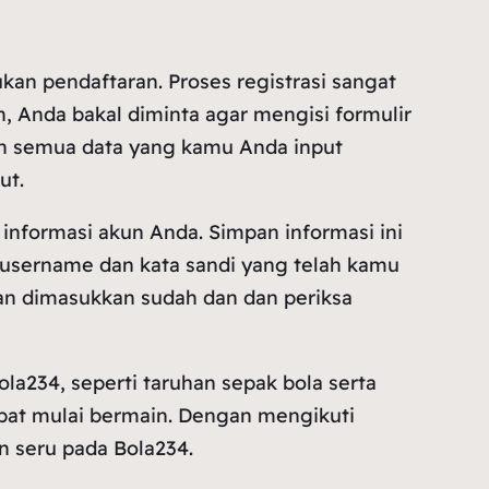
kan pendaftaran. Proses registrasi sangat
n, Anda bakal diminta agar mengisi formulir
kan semua data yang kamu Anda input
ut.
informasi akun Anda. Simpan informasi ini
 username dan kata sandi yang telah kamu
an dimasukkan sudah dan dan periksa
a234, seperti taruhan sepak bola serta
apat mulai bermain. Dengan mengikuti
 seru pada Bola234.