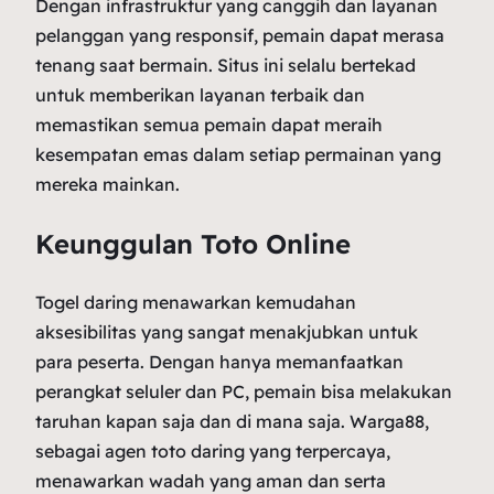
Dengan infrastruktur yang canggih dan layanan
pelanggan yang responsif, pemain dapat merasa
tenang saat bermain. Situs ini selalu bertekad
untuk memberikan layanan terbaik dan
memastikan semua pemain dapat meraih
kesempatan emas dalam setiap permainan yang
mereka mainkan.
Keunggulan Toto Online
Togel daring menawarkan kemudahan
aksesibilitas yang sangat menakjubkan untuk
para peserta. Dengan hanya memanfaatkan
perangkat seluler dan PC, pemain bisa melakukan
taruhan kapan saja dan di mana saja. Warga88,
sebagai agen toto daring yang terpercaya,
menawarkan wadah yang aman dan serta