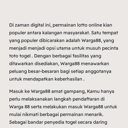
Di zaman digital ini, permainan lotto online kian
populer antara kalangan masyarakat. Satu tempat
yang populer dibicarakan adalah Warga88, yang
menjadi menjadi opsi utama untuk musuh pecinta
toto togel . Dengan berbagai fasilitas yang
ditawarkan disediakan, Warga88 menawarkan
peluang besar-besaran bagi setiap anggotanya
untuk mendapatkan keberhasilan .
Masuk ke Warga88 amat gampang, Kamu hanya
perlu melaksanakan langkah pendaftaran di
Warga 88 serta melakukan masuk Warga88 untuk
mulai nikmati berbagai permainan menarik.
Sebagai bandar penyedia togel secara daring