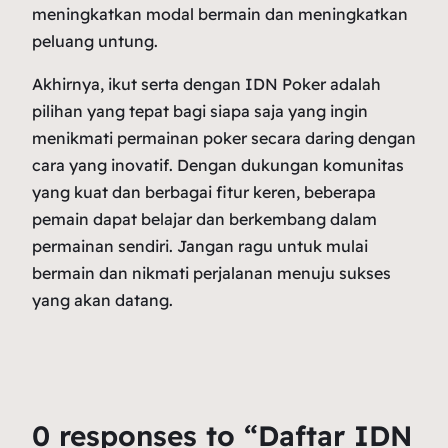
meningkatkan modal bermain dan meningkatkan
peluang untung.
Akhirnya, ikut serta dengan IDN Poker adalah
pilihan yang tepat bagi siapa saja yang ingin
menikmati permainan poker secara daring dengan
cara yang inovatif. Dengan dukungan komunitas
yang kuat dan berbagai fitur keren, beberapa
pemain dapat belajar dan berkembang dalam
permainan sendiri. Jangan ragu untuk mulai
bermain dan nikmati perjalanan menuju sukses
yang akan datang.
0 responses to “Daftar IDN