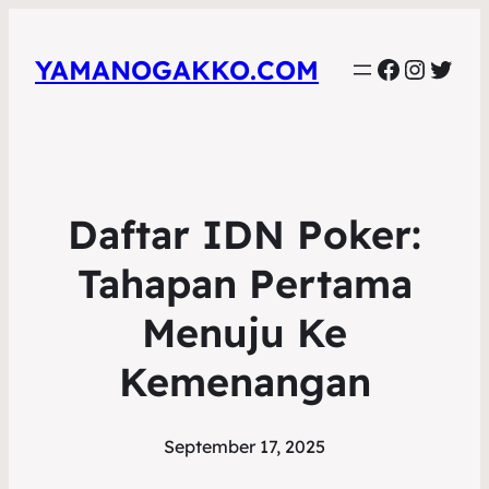
Faceboo
Instag
Twit
YAMANOGAKKO.COM
Daftar IDN Poker:
Tahapan Pertama
Menuju Ke
Kemenangan
September 17, 2025