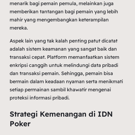
menarik bagi pemain pemula, melainkan juga
memberikan tantangan bagi pemain yang lebih
mahir yang mengembangkan keterampilan
mereka.
Aspek lain yang tak kalah penting patut dicatat
adalah sistem keamanan yang sangat baik dan
transaksi cepat. Platform memanfaatkan sistem
enkripsi canggih untuk melindungi data pribadi
dan transaksi pemain. Sehingga, pemain bisa
bermain dalam keadaan nyaman serta menikmati
setiap permainan sambil khawatir mengenai
proteksi informasi pribadi.
Strategi Kemenangan di IDN
Poker