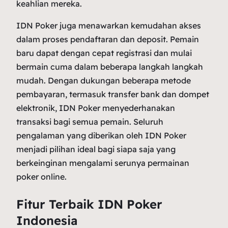
keahlian mereka.
IDN Poker juga menawarkan kemudahan akses
dalam proses pendaftaran dan deposit. Pemain
baru dapat dengan cepat registrasi dan mulai
bermain cuma dalam beberapa langkah langkah
mudah. Dengan dukungan beberapa metode
pembayaran, termasuk transfer bank dan dompet
elektronik, IDN Poker menyederhanakan
transaksi bagi semua pemain. Seluruh
pengalaman yang diberikan oleh IDN Poker
menjadi pilihan ideal bagi siapa saja yang
berkeinginan mengalami serunya permainan
poker online.
Fitur Terbaik IDN Poker
Indonesia