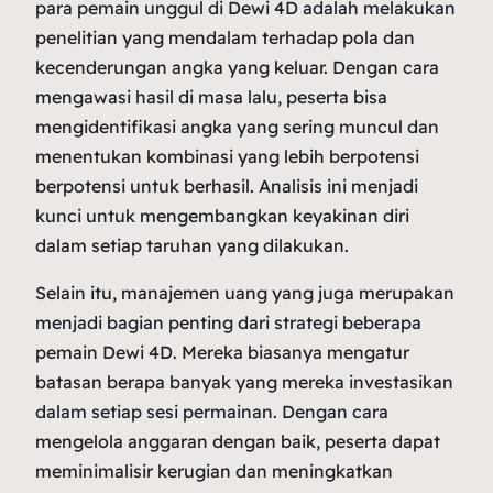
para pemain unggul di Dewi 4D adalah melakukan
penelitian yang mendalam terhadap pola dan
kecenderungan angka yang keluar. Dengan cara
mengawasi hasil di masa lalu, peserta bisa
mengidentifikasi angka yang sering muncul dan
menentukan kombinasi yang lebih berpotensi
berpotensi untuk berhasil. Analisis ini menjadi
kunci untuk mengembangkan keyakinan diri
dalam setiap taruhan yang dilakukan.
Selain itu, manajemen uang yang juga merupakan
menjadi bagian penting dari strategi beberapa
pemain Dewi 4D. Mereka biasanya mengatur
batasan berapa banyak yang mereka investasikan
dalam setiap sesi permainan. Dengan cara
mengelola anggaran dengan baik, peserta dapat
meminimalisir kerugian dan meningkatkan