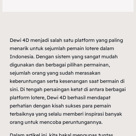
Dewi 4D menjadi salah satu platform yang paling
menarik untuk sejumlah pemain lotere dalam
Indonesia. Dengan sistem yang sangat mudah
digunakan dan berbagai pilihan permainan,
sejumlah orang yang sudah merasakan
keberuntungan serta kesenangan saat bermain di
sini. Di tengah persaingan ketat di antara berbagai
platform lotere, Dewi 4D berhasil mendapat
perhatian dengan kisah sukses para pemain
terbaiknya yang selalu memberi inspirasi banyak
orang untuk mencoba peruntungannya.
Dalam artikel ini, kita bakal mengupas tuntas