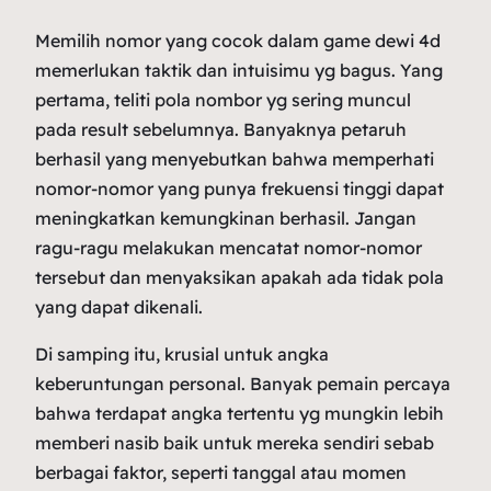
Memilih nomor yang cocok dalam game dewi 4d
memerlukan taktik dan intuisimu yg bagus. Yang
pertama, teliti pola nombor yg sering muncul
pada result sebelumnya. Banyaknya petaruh
berhasil yang menyebutkan bahwa memperhati
nomor-nomor yang punya frekuensi tinggi dapat
meningkatkan kemungkinan berhasil. Jangan
ragu-ragu melakukan mencatat nomor-nomor
tersebut dan menyaksikan apakah ada tidak pola
yang dapat dikenali.
Di samping itu, krusial untuk angka
keberuntungan personal. Banyak pemain percaya
bahwa terdapat angka tertentu yg mungkin lebih
memberi nasib baik untuk mereka sendiri sebab
berbagai faktor, seperti tanggal atau momen