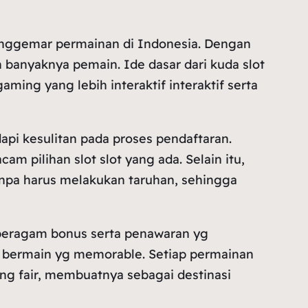
penggemar permainan di Indonesia. Dengan
banyaknya pemain. Ide dasar dari kuda slot
ming yang lebih interaktif interaktif serta
i kesulitan pada proses pendaftaran.
pilihan slot slot yang ada. Selain itu,
npa harus melakukan taruhan, sehingga
n beragam bonus serta penawaran yg
e bermain yg memorable. Setiap permainan
ng fair, membuatnya sebagai destinasi