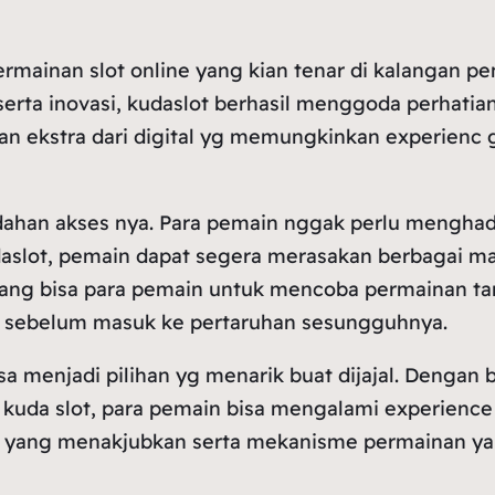
rmainan slot online yang kian tenar di kalangan 
ta inovasi, kudaslot berhasil menggoda perhatian 
an ekstra dari digital yg memungkinkan experienc ga
han akses nya. Para pemain nggak perlu menghadap
ot, pemain dapat segera merasakan berbagai macam 
yang bisa para pemain untuk mencoba permainan ta
n sebelum masuk ke pertaruhan sesungguhnya.
isa menjadi pilihan yg menarik buat dijajal. Denga
 kuda slot, para pemain bisa mengalami experienc
is yang menakjubkan serta mekanisme permainan ya