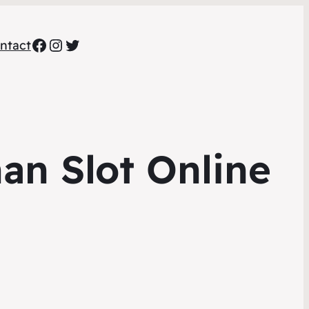
Facebook
Instagram
Twitter
ntact
an Slot Online