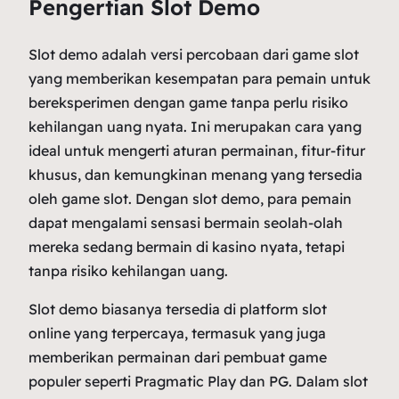
Pengertian Slot Demo
Slot demo adalah versi percobaan dari game slot
yang memberikan kesempatan para pemain untuk
bereksperimen dengan game tanpa perlu risiko
kehilangan uang nyata. Ini merupakan cara yang
ideal untuk mengerti aturan permainan, fitur-fitur
khusus, dan kemungkinan menang yang tersedia
oleh game slot. Dengan slot demo, para pemain
dapat mengalami sensasi bermain seolah-olah
mereka sedang bermain di kasino nyata, tetapi
tanpa risiko kehilangan uang.
Slot demo biasanya tersedia di platform slot
online yang terpercaya, termasuk yang juga
memberikan permainan dari pembuat game
populer seperti Pragmatic Play dan PG. Dalam slot