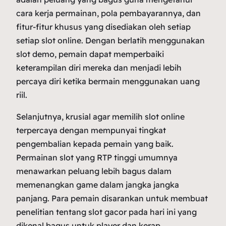
cara kerja permainan, pola pembayarannya, dan
fitur-fitur khusus yang disediakan oleh setiap
setiap slot online. Dengan berlatih menggunakan
slot demo, pemain dapat memperbaiki
keterampilan diri mereka dan menjadi lebih
percaya diri ketika bermain menggunakan uang
riil.
Selanjutnya, krusial agar memilih slot online
terpercaya dengan mempunyai tingkat
pengembalian kepada pemain yang baik.
Permainan slot yang RTP tinggi umumnya
menawarkan peluang lebih bagus dalam
memenangkan game dalam jangka jangka
panjang. Para pemain disarankan untuk membuat
penelitian tentang slot gacor pada hari ini yang
dikenal bagus untuk player dan kerap