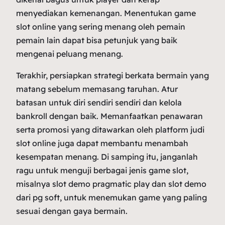
menyediakan kemenangan. Menentukan game
slot online yang sering menang oleh pemain
pemain lain dapat bisa petunjuk yang baik
mengenai peluang menang.
Terakhir, persiapkan strategi berkata bermain yang
matang sebelum memasang taruhan. Atur
batasan untuk diri sendiri sendiri dan kelola
bankroll dengan baik. Memanfaatkan penawaran
serta promosi yang ditawarkan oleh platform judi
slot online juga dapat membantu menambah
kesempatan menang. Di samping itu, janganlah
ragu untuk menguji berbagai jenis game slot,
misalnya slot demo pragmatic play dan slot demo
dari pg soft, untuk menemukan game yang paling
sesuai dengan gaya bermain.