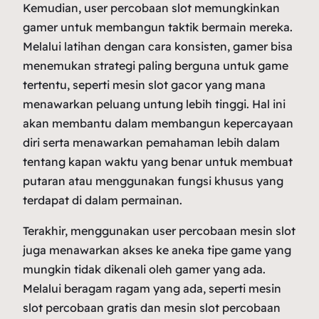
Kemudian, user percobaan slot memungkinkan
gamer untuk membangun taktik bermain mereka.
Melalui latihan dengan cara konsisten, gamer bisa
menemukan strategi paling berguna untuk game
tertentu, seperti mesin slot gacor yang mana
menawarkan peluang untung lebih tinggi. Hal ini
akan membantu dalam membangun kepercayaan
diri serta menawarkan pemahaman lebih dalam
tentang kapan waktu yang benar untuk membuat
putaran atau menggunakan fungsi khusus yang
terdapat di dalam permainan.
Terakhir, menggunakan user percobaan mesin slot
juga menawarkan akses ke aneka tipe game yang
mungkin tidak dikenali oleh gamer yang ada.
Melalui beragam ragam yang ada, seperti mesin
slot percobaan gratis dan mesin slot percobaan