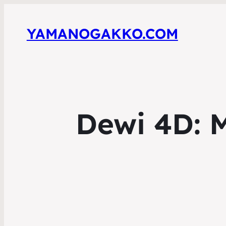
YAMANOGAKKO.COM
Dewi 4D: 