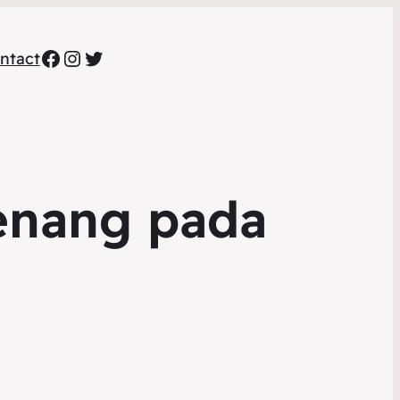
Facebook
Instagram
Twitter
ntact
enang pada