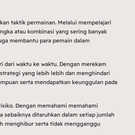
n taktik permainan. Melalui mempelajari
ngka atau kombinasi yang sering banyak
 juga membantu para pemain dalam
iri dari waktu ke waktu. Dengan merekam
rategi yang lebih lebih dan menghindari
emampuan serta mendapatkan keunggulan pada
la risiko. Dengan memahami memahami
 sebaiknya ditaruhkan dalam setiap jumlah
ih menghibur serta tidak mengganggu