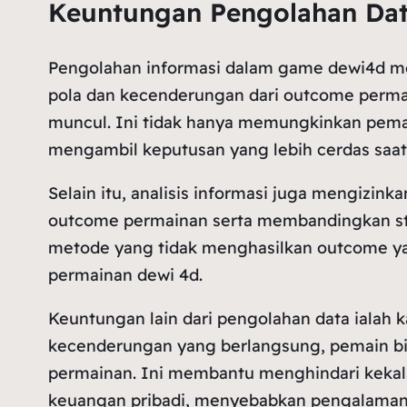
Keuntungan Pengolahan Da
Pengolahan informasi dalam game dewi4d me
pola dan kecenderungan dari outcome permai
muncul. Ini tidak hanya memungkinkan pema
mengambil keputusan yang lebih cerdas saat
Selain itu, analisis informasi juga mengizi
outcome permainan serta membandingkan str
metode yang tidak menghasilkan outcome ya
permainan dewi 4d.
Keuntungan lain dari pengolahan data iala
kecenderungan yang berlangsung, pemain bi
permainan. Ini membantu menghindari keka
keuangan pribadi, menyebabkan pengalaman p