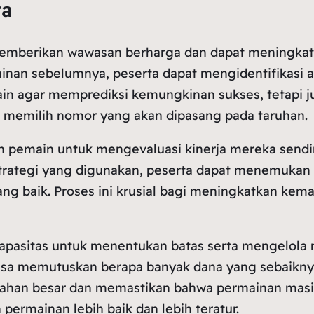
ta
mberikan wawasan berharga dan dapat meningkatka
nan sebelumnya, peserta dapat mengidentifikasi a
in agar memprediksi kemungkinan sukses, tetapi
 memilih nomor yang akan dipasang pada taruhan.
nkan pemain untuk mengevaluasi kinerja mereka send
ategi yang digunakan, peserta dapat menemukan st
ng baik. Proses ini krusial bagi meningkatkan k
h kapasitas untuk menentukan batas serta mengelo
sa memutuskan berapa banyak dana yang sebaiknya
lahan besar dan memastikan bahwa permainan mas
ermainan lebih baik dan lebih teratur.