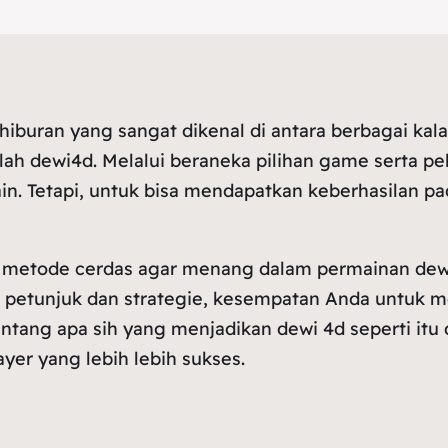
hiburan yang sangat dikenal di antara berbagai ka
ah dewi4d. Melalui beraneka pilihan game serta p
in. Tetapi, untuk bisa mendapatkan keberhasilan pa
as metode cerdas agar menang dalam permainan d
petunjuk dan strategie, kesempatan Anda untuk m
entang apa sih yang menjadikan dewi 4d seperti itu 
yer yang lebih lebih sukses.