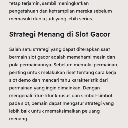
tetap terjamin, sambil meningkatkan
pengetahuan dan ketrampilan mereka sebelum
memasuki dunia judi yang lebih serius.
Strategi Menang di Slot Gacor
Salah satu strategi yang dapat diterapkan saat
bermain slot gacor adalah memahami mesin dan
pola permainannya. Sebelum memulai permainan,
penting untuk melakukan riset tentang cara kerja
slot demo dan mencari tahu karakteristik dari
permainan yang ingin dimainkan. Dengan
mengenali fitur-fitur khusus dan simbol-simbol
pada slot, pemain dapat mengatur strategi yang
lebih baik untuk memaksimalkan peluang
menang.