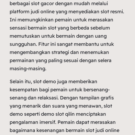
berbagai slot gacor dengan mudah melalui
platform judi online yang menyediakan slot resmi.
Ini memungkinkan pemain untuk merasakan
sensasi bermain slot yang berbeda sebelum
memutuskan untuk bermain dengan uang
sungguhan. Fitur ini sangat membantu untuk
mengembangkan strategi dan menemukan
permainan yang paling sesuai dengan selera
masing-masing.
Selain itu, slot demo juga memberikan
kesempatan bagi pemain untuk bersenang-
senang dan relaksasi. Dengan tampilan grafis
yang menarik dan suara yang menawan, slot
demo seperti demo slot qilin menciptakan
pengalaman imersif. Pemain dapat merasakan
bagaimana kesenangan bermain slot judi online