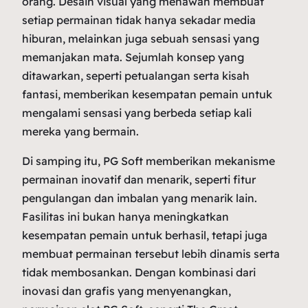
orang. Desain visual yang menawan membuat
setiap permainan tidak hanya sekadar media
hiburan, melainkan juga sebuah sensasi yang
memanjakan mata. Sejumlah konsep yang
ditawarkan, seperti petualangan serta kisah
fantasi, memberikan kesempatan pemain untuk
mengalami sensasi yang berbeda setiap kali
mereka yang bermain.
Di samping itu, PG Soft memberikan mekanisme
permainan inovatif dan menarik, seperti fitur
pengulangan dan imbalan yang menarik lain.
Fasilitas ini bukan hanya meningkatkan
kesempatan pemain untuk berhasil, tetapi juga
membuat permainan tersebut lebih dinamis serta
tidak membosankan. Dengan kombinasi dari
inovasi dan grafis yang menyenangkan,