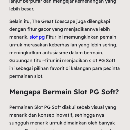
lanjut berputar dan mengejar kemenangan yang
lebih besar.
Selain itu, The Great Icescape juga dilengkapi
dengan fitur gacor yang menjadikannya lebih
menarik.
slot pg
Fitur ini memungkinkan pemain
untuk merasakan keberhasilan yang lebih sering,
meningkatkan antusiasme dalam bermain.
Gabungan fitur-fitur ini menjadikan slot PG Soft
ini sebagai pilihan favorit di kalangan para pecinta
permainan slot.
Mengapa Bermain Slot PG Soft?
Permainan Slot PG Soft diakui sebab visual yang
menarik dan konsep inovatif, sehingga nya
sungguh menarik untuk dimainkan oleh banyak