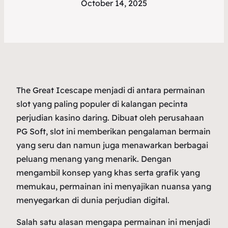
October 14, 2025
The Great Icescape menjadi di antara permainan
slot yang paling populer di kalangan pecinta
perjudian kasino daring. Dibuat oleh perusahaan
PG Soft, slot ini memberikan pengalaman bermain
yang seru dan namun juga menawarkan berbagai
peluang menang yang menarik. Dengan
mengambil konsep yang khas serta grafik yang
memukau, permainan ini menyajikan nuansa yang
menyegarkan di dunia perjudian digital.
Salah satu alasan mengapa permainan ini menjadi