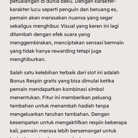
petualangan di dunia beku. Dengan karakter-
karakter lucu seperti penguin dan beruang es,
pemain akan merasakan nuansa yang segar
sekaligus menghibur. Visual yang keren ini lagi
ditambah dengan efek suara yang
menggembirakan, menciptakan sensasi bermain
yang tidak hanya rewarding tetapi juga
menghiburkan.
Salah satu kelebihan terbaik dari slot ini adalah
Bonus Respin gratis yang bisa dimulai ketika
pemain mendapatkan kombinasi simbol
menentukan. Fitur ini memberikan peluang
tambahan untuk menambah hadiah tanpa
mengeluarkan taruhan tambahan. Dengan
kesempatan untuk mengaktifkan respin beberapa
kali, pemain merasa lebih bersemangat untuk