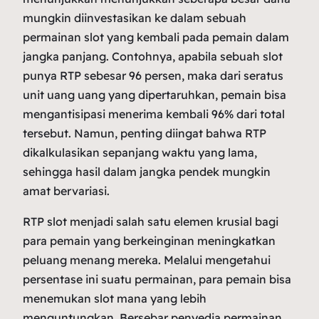
mungkin diinvestasikan ke dalam sebuah
permainan slot yang kembali pada pemain dalam
jangka panjang. Contohnya, apabila sebuah slot
punya RTP sebesar 96 persen, maka dari seratus
unit uang uang yang dipertaruhkan, pemain bisa
mengantisipasi menerima kembali 96% dari total
tersebut. Namun, penting diingat bahwa RTP
dikalkulasikan sepanjang waktu yang lama,
sehingga hasil dalam jangka pendek mungkin
amat bervariasi.
RTP slot menjadi salah satu elemen krusial bagi
para pemain yang berkeinginan meningkatkan
peluang menang mereka. Melalui mengetahui
persentase ini suatu permainan, para pemain bisa
menemukan slot mana yang lebih
menguntungkan. Bersebar penyedia permainan,