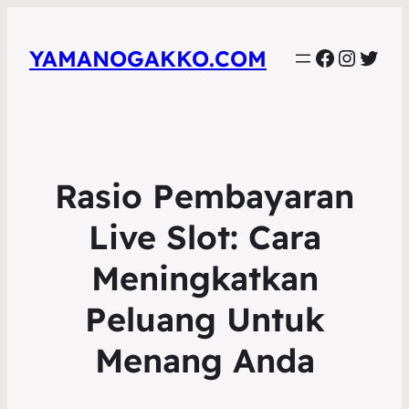
Faceboo
Instag
Twit
YAMANOGAKKO.COM
Rasio Pembayaran
Live Slot: Cara
Meningkatkan
Peluang Untuk
Menang Anda