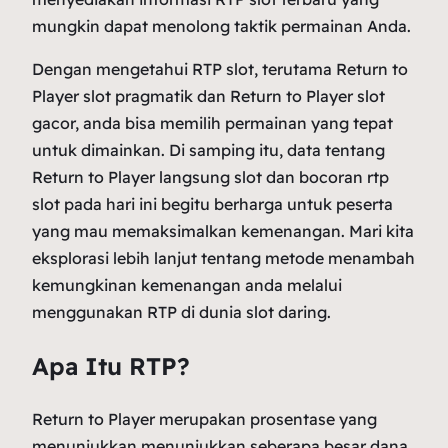
mungkin dapat menolong taktik permainan Anda.
Dengan mengetahui RTP slot, terutama Return to
Player slot pragmatik dan Return to Player slot
gacor, anda bisa memilih permainan yang tepat
untuk dimainkan. Di samping itu, data tentang
Return to Player langsung slot dan bocoran rtp
slot pada hari ini begitu berharga untuk peserta
yang mau memaksimalkan kemenangan. Mari kita
eksplorasi lebih lanjut tentang metode menambah
kemungkinan kemenangan anda melalui
menggunakan RTP di dunia slot daring.
Apa Itu RTP?
Return to Player merupakan prosentase yang
menunjukkan menunjukkan seberapa besar dana