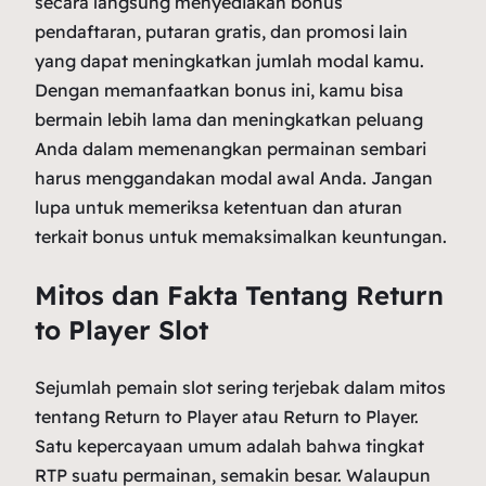
secara langsung menyediakan bonus
pendaftaran, putaran gratis, dan promosi lain
yang dapat meningkatkan jumlah modal kamu.
Dengan memanfaatkan bonus ini, kamu bisa
bermain lebih lama dan meningkatkan peluang
Anda dalam memenangkan permainan sembari
harus menggandakan modal awal Anda. Jangan
lupa untuk memeriksa ketentuan dan aturan
terkait bonus untuk memaksimalkan keuntungan.
Mitos dan Fakta Tentang Return
to Player Slot
Sejumlah pemain slot sering terjebak dalam mitos
tentang Return to Player atau Return to Player.
Satu kepercayaan umum adalah bahwa tingkat
RTP suatu permainan, semakin besar. Walaupun