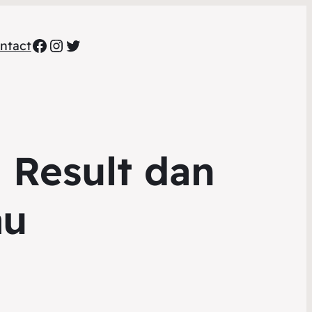
Facebook
Instagram
Twitter
ntact
 Result dan
au