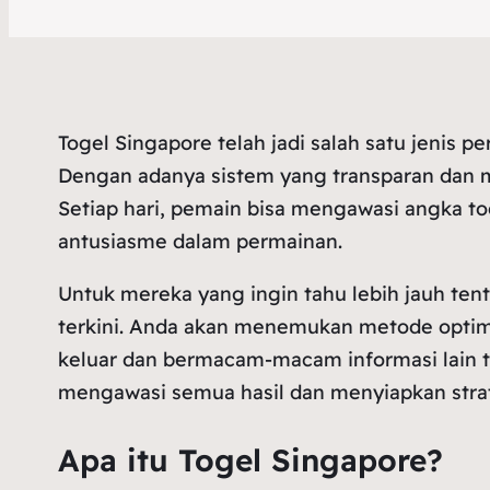
Togel Singapore telah jadi salah satu jenis 
Dengan adanya sistem yang transparan dan m
Setiap hari, pemain bisa mengawasi angka t
antusiasme dalam permainan.
Untuk mereka yang ingin tahu lebih jauh tent
terkini. Anda akan menemukan metode optima
keluar dan bermacam-macam informasi lain te
mengawasi semua hasil dan menyiapkan strat
Apa itu Togel Singapore?