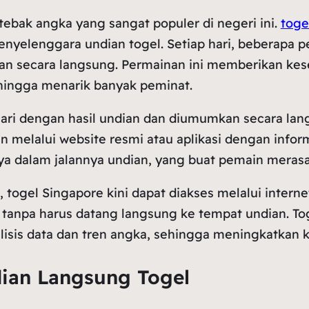
ebak angka yang sangat populer di negeri ini.
toge
enyelenggara undian togel. Setiap hari, beberapa
ukan secara langsung. Permainan ini memberikan ke
ingga menarik banyak peminat.
p hari dengan hasil undian dan diumumkan secara la
elalui website resmi atau aplikasi dengan informasi
ya dalam jalannya undian, yang buat pemain merasa 
togel Singapore kini dapat diakses melalui interne
tanpa harus datang langsung ke tempat undian. To
sis data dan tren angka, sehingga meningkatkan
ian Langsung Togel