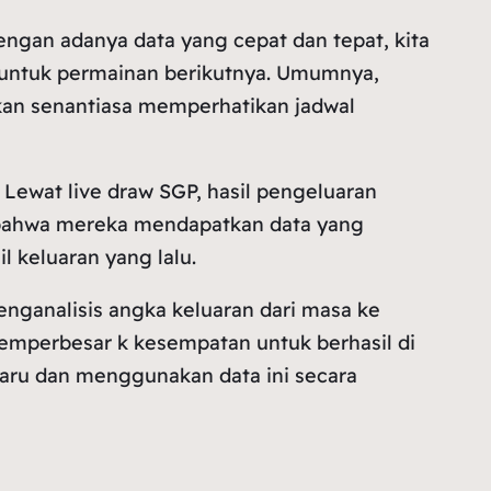
engan adanya data yang cepat dan tepat, kita
u untuk permainan berikutnya. Umumnya,
pkan senantiasa memperhatikan jadwal
Lewat live draw SGP, hasil pengeluaran
n bahwa mereka mendapatkan data yang
 keluaran yang lalu.
menganalisis angka keluaran dari masa ke
emperbesar k kesempatan untuk berhasil di
 baru dan menggunakan data ini secara