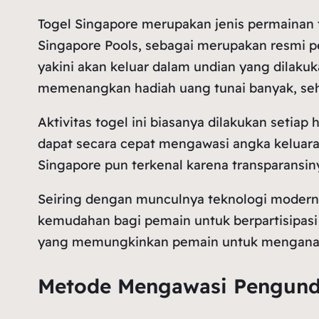
Togel Singapore merupakan jenis permainan t
Singapore Pools, sebagai merupakan resmi p
yakini akan keluar dalam undian yang dilak
memenangkan hadiah uang tunai banyak, seh
Aktivitas togel ini biasanya dilakukan setia
dapat secara cepat mengawasi angka keluaran m
Singapore pun terkenal karena transparansin
Seiring dengan munculnya teknologi modern, 
kemudahan bagi pemain untuk berpartisipasi 
yang memungkinkan pemain untuk menganali
Metode Mengawasi Pengund