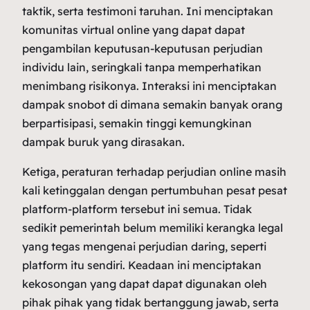
taktik, serta testimoni taruhan. Ini menciptakan
komunitas virtual online yang dapat dapat
pengambilan keputusan-keputusan perjudian
individu lain, seringkali tanpa memperhatikan
menimbang risikonya. Interaksi ini menciptakan
dampak snobot di dimana semakin banyak orang
berpartisipasi, semakin tinggi kemungkinan
dampak buruk yang dirasakan.
Ketiga, peraturan terhadap perjudian online masih
kali ketinggalan dengan pertumbuhan pesat pesat
platform-platform tersebut ini semua. Tidak
sedikit pemerintah belum memiliki kerangka legal
yang tegas mengenai perjudian daring, seperti
platform itu sendiri. Keadaan ini menciptakan
kekosongan yang dapat dapat digunakan oleh
pihak pihak yang tidak bertanggung jawab, serta