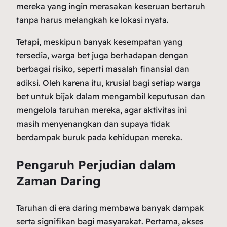
mereka yang ingin merasakan keseruan bertaruh
tanpa harus melangkah ke lokasi nyata.
Tetapi, meskipun banyak kesempatan yang
tersedia, warga bet juga berhadapan dengan
berbagai risiko, seperti masalah finansial dan
adiksi. Oleh karena itu, krusial bagi setiap warga
bet untuk bijak dalam mengambil keputusan dan
mengelola taruhan mereka, agar aktivitas ini
masih menyenangkan dan supaya tidak
berdampak buruk pada kehidupan mereka.
Pengaruh Perjudian dalam
Zaman Daring
Taruhan di era daring membawa banyak dampak
serta signifikan bagi masyarakat. Pertama, akses