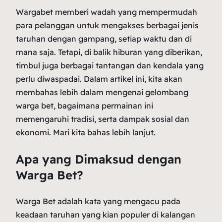
Wargabet memberi wadah yang mempermudah
para pelanggan untuk mengakses berbagai jenis
taruhan dengan gampang, setiap waktu dan di
mana saja. Tetapi, di balik hiburan yang diberikan,
timbul juga berbagai tantangan dan kendala yang
perlu diwaspadai. Dalam artikel ini, kita akan
membahas lebih dalam mengenai gelombang
warga bet, bagaimana permainan ini
memengaruhi tradisi, serta dampak sosial dan
ekonomi. Mari kita bahas lebih lanjut.
Apa yang Dimaksud dengan
Warga Bet?
Warga Bet adalah kata yang mengacu pada
keadaan taruhan yang kian populer di kalangan