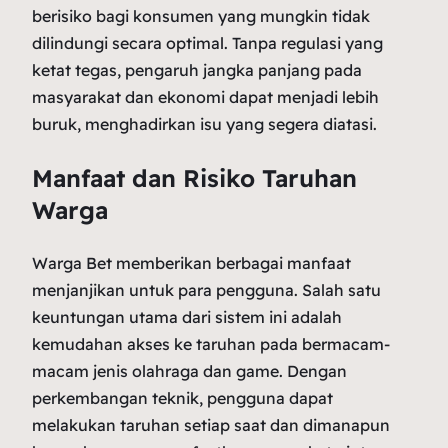
berisiko bagi konsumen yang mungkin tidak
dilindungi secara optimal. Tanpa regulasi yang
ketat tegas, pengaruh jangka panjang pada
masyarakat dan ekonomi dapat menjadi lebih
buruk, menghadirkan isu yang segera diatasi.
Manfaat dan Risiko Taruhan
Warga
Warga Bet memberikan berbagai manfaat
menjanjikan untuk para pengguna. Salah satu
keuntungan utama dari sistem ini adalah
kemudahan akses ke taruhan pada bermacam-
macam jenis olahraga dan game. Dengan
perkembangan teknik, pengguna dapat
melakukan taruhan setiap saat dan dimanapun