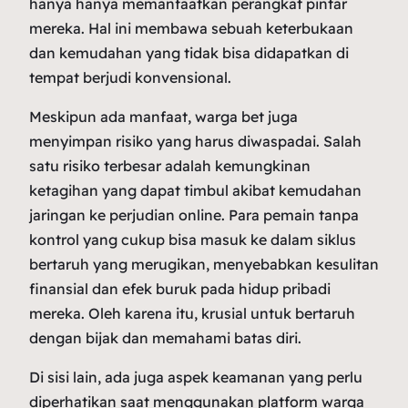
hanya hanya memanfaatkan perangkat pintar
mereka. Hal ini membawa sebuah keterbukaan
dan kemudahan yang tidak bisa didapatkan di
tempat berjudi konvensional.
Meskipun ada manfaat, warga bet juga
menyimpan risiko yang harus diwaspadai. Salah
satu risiko terbesar adalah kemungkinan
ketagihan yang dapat timbul akibat kemudahan
jaringan ke perjudian online. Para pemain tanpa
kontrol yang cukup bisa masuk ke dalam siklus
bertaruh yang merugikan, menyebabkan kesulitan
finansial dan efek buruk pada hidup pribadi
mereka. Oleh karena itu, krusial untuk bertaruh
dengan bijak dan memahami batas diri.
Di sisi lain, ada juga aspek keamanan yang perlu
diperhatikan saat menggunakan platform warga