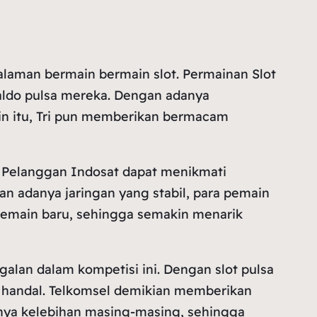
laman bermain bermain slot. Permainan Slot
saldo pulsa mereka. Dengan adanya
ain itu, Tri pun memberikan bermacam
. Pelanggan Indosat dapat menikmati
n adanya jaringan yang stabil, para pemain
pemain baru, sehingga semakin menarik
ggalan dalam kompetisi ini. Dengan slot pulsa
 handal. Telkomsel demikian memberikan
nya kelebihan masing-masing, sehingga