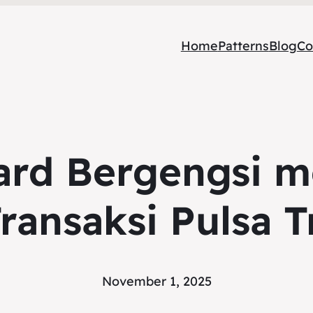
Home
Patterns
Blog
Co
rd Bergengsi me
ransaksi Pulsa T
November 1, 2025