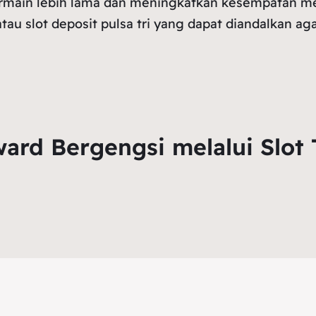
rmain lebih lama dan meningkatkan kesempatan me
 atau slot deposit pulsa tri yang dapat diandalkan
ard Bergengsi melalui Slot T