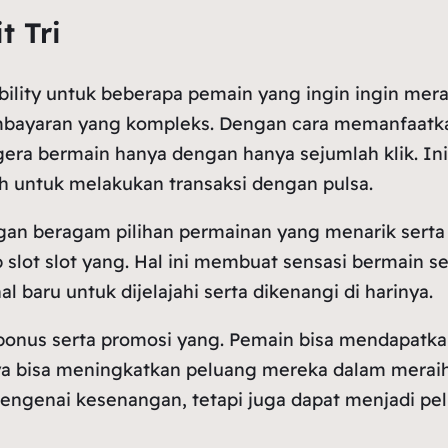
t Tri
bility untuk beberapa pemain yang ingin ingin me
mbayaran yang kompleks. Dengan cara memanfaatkan
gera bermain hanya dengan hanya sejumlah klik. I
h untuk melakukan transaksi dengan pulsa.
 dengan beragam pilihan permainan yang menarik ser
 slot slot yang. Hal ini membuat sensasi bermain s
baru untuk dijelajahi serta dikenangi di harinya.
tu bonus serta promosi yang. Pemain bisa mendapatk
unya bisa meningkatkan peluang mereka dalam mera
mengenai kesenangan, tetapi juga dapat menjadi p