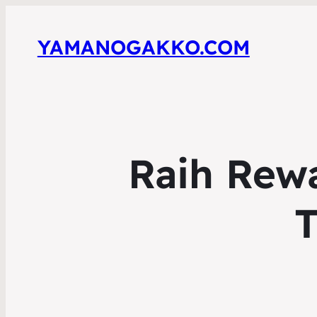
YAMANOGAKKO.COM
Raih Rewa
T