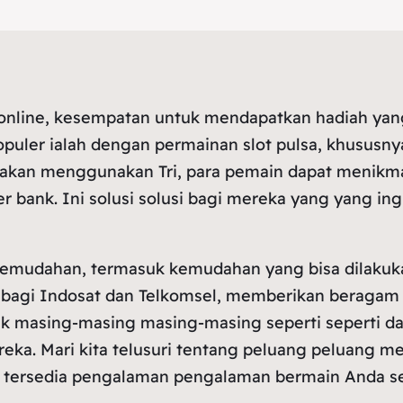
nline, kesempatan untuk mendapatkan hadiah yang b
puler ialah dengan permainan slot pulsa, khususny
nakan menggunakan Tri, para pemain dapat menikm
fer bank. Ini solusi solusi bagi mereka yang yang 
emudahan, termasuk kemudahan yang bisa dilakukan
ia bagi Indosat dan Telkomsel, memberikan beragam 
ntuk masing-masing masing-masing seperti seperti d
ka. Mari kita telusuri tentang peluang peluang men
ng tersedia pengalaman pengalaman bermain Anda s