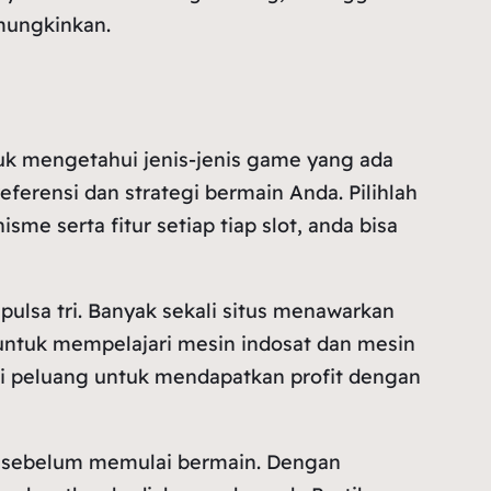
mungkinkan.
uk mengetahui jenis-jenis game yang ada
eferensi dan strategi bermain Anda. Pilihlah
e serta fitur setiap tiap slot, anda bisa
pulsa tri. Banyak sekali situs menawarkan
untuk mempelajari mesin indosat dan mesin
i peluang untuk mendapatkan profit dengan
 sebelum memulai bermain. Dengan