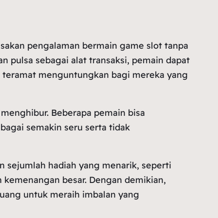
rasakan pengalaman bermain game slot tanpa
 pulsa sebagai alat transaksi, pemain dapat
ni teramat menguntungkan bagi mereka yang
ta menghibur. Beberapa pemain bisa
ebagai semakin seru serta tidak
an sejumlah hadiah yang menarik, seperti
ih kemenangan besar. Dengan demikian,
eluang untuk meraih imbalan yang