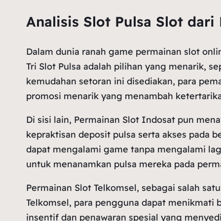
Analisis Slot Pulsa Slot da
Dalam dunia ranah game permainan slot onli
Tri Slot Pulsa adalah pilihan yang menarik,
kemudahan setoran ini disediakan, para pema
promosi menarik yang menambah ketertarikan
Di sisi lain, Permainan Slot Indosat pun me
kepraktisan deposit pulsa serta akses pada
dapat mengalami game tanpa mengalami lag.
untuk menanamkan pulsa mereka pada permai
Permainan Slot Telkomsel, sebagai salah satu
Telkomsel, para pengguna dapat menikmati 
insentif dan penawaran spesial yang menyed