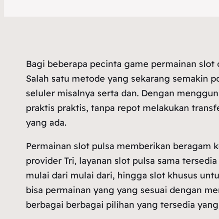
Bagi beberapa pecinta game permainan slot o
Salah satu metode yang sekarang semakin po
seluler misalnya serta dan. Dengan menggu
praktis praktis, tanpa repot melakukan trans
yang ada.
Permainan slot pulsa memberikan beragam k
provider Tri, layanan slot pulsa sama tersed
mulai dari mulai dari, hingga slot khusus u
bisa permainan yang yang sesuai dengan mere
berbagai berbagai pilihan yang tersedia ya