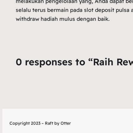
melakukan pengelolaan yang, Anda dapat be
selalu terus bermain pada slot deposit pulsa
withdraw hadiah mulus dengan baik.
0 responses to “Raih Rew
Copyright 2023 – Raft by Otter