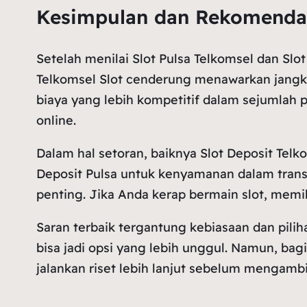
Kesimpulan dan Rekomenda
Setelah menilai Slot Pulsa Telkomsel dan Sl
Telkomsel Slot cenderung menawarkan jangka
biaya yang lebih kompetitif dalam sejumlah 
online.
Dalam hal setoran, baiknya Slot Deposit Tel
Deposit Pulsa untuk kenyamanan dalam transa
penting. Jika Anda kerap bermain slot, memi
Saran terbaik tergantung kebiasaan dan pili
bisa jadi opsi yang lebih unggul. Namun, bagi
jalankan riset lebih lanjut sebelum mengam