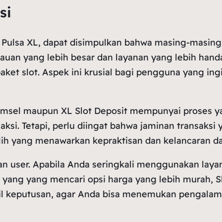
si
ot Pulsa XL, dapat disimpulkan bahwa masing-masi
uan yang lebih besar dan layanan yang lebih hand
paket slot. Aspek ini krusial bagi pengguna yang 
komsel maupun XL Slot Deposit mempunyai proses ya
ksi. Tetapi, perlu diingat bahwa jaminan transaksi
lih yang menawarkan kepraktisan dan kelancaran da
han user. Apabila Anda seringkali menggunakan laya
 yang yang mencari opsi harga yang lebih murah, Slo
bil keputusan, agar Anda bisa menemukan pengalam