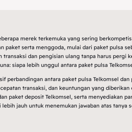
beberapa merek terkemuka yang sering berkompetisi
paket serta menggoda, mulai dari paket pulsa sebag
saksi dan pengisian ulang tanpa harus pergi ke ge
una: siapa lebih unggul antara paket pulsa Telkoms
if perbandingan antara paket pulsa Telkomsel dan 
epatan transaksi, dan keuntungan yang diberikan 
XL dan paket deposit Telkomsel, serta menyediakan 
i lebih jauh untuk menemukan jawaban atas tanya s