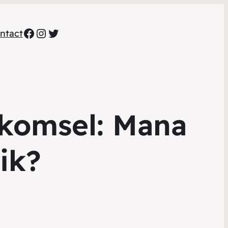
Facebook
Instagram
Twitter
ntact
lkomsel: Mana
ik?