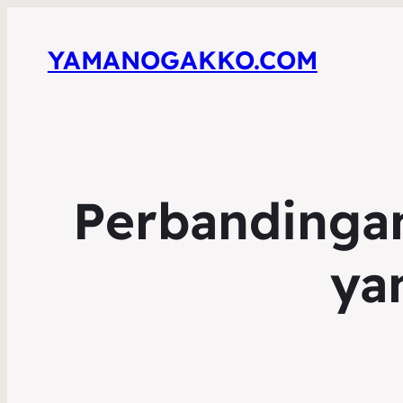
YAMANOGAKKO.COM
Perbandingan
ya