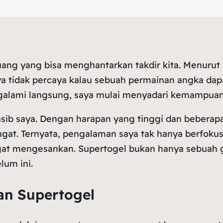
uang yang bisa menghantarkan takdir kita. Menurut 
ya tidak percaya kalau sebuah permainan angka dap
ngalami langsung, saya mulai menyadari kemampuan
ib saya. Dengan harapan yang tinggi dan beberapa
at. Ternyata, pengalaman saya tak hanya berfokus
gat mengesankan. Supertogel bukan hanya sebuah g
lum ini.
an Supertogel