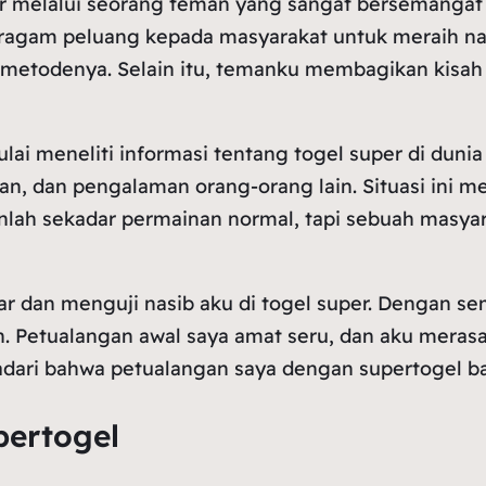
 melalui seorang teman yang sangat bersemangat 
ragam peluang kepada masyarakat untuk meraih na
metodenya. Selain itu, temanku membagikan kisah 
mulai meneliti informasi tentang togel super di d
n, dan pengalaman orang-orang lain. Situasi ini men
nlah sekadar permainan normal, tapi sebuah masy
ar dan menguji nasib aku di togel super. Dengan 
n. Petualangan awal saya amat seru, dan aku mera
adari bahwa petualangan saya dengan supertogel ba
pertogel