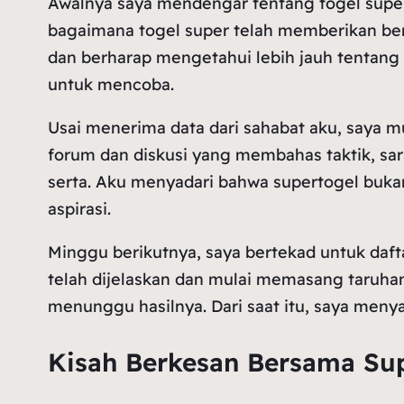
Awalnya saya mendengar tentang togel super
bagaimana togel super telah memberikan be
dan berharap mengetahui lebih jauh tentang 
untuk mencoba.
Usai menerima data dari sahabat aku, saya 
forum dan diskusi yang membahas taktik, sara
serta. Aku menyadari bahwa supertogel buka
aspirasi.
Minggu berikutnya, saya bertekad untuk daft
telah dijelaskan dan mulai memasang taruha
menunggu hasilnya. Dari saat itu, saya meny
Kisah Berkesan Bersama Su