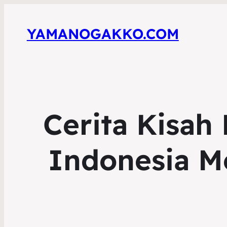
YAMANOGAKKO.COM
Cerita Kisah
Indonesia M