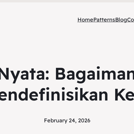
Home
Patterns
Blog
Co
 Nyata: Bagaima
endefinisikan K
February 24, 2026