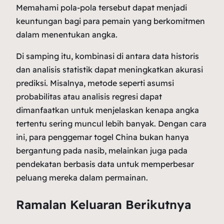
Memahami pola-pola tersebut dapat menjadi
keuntungan bagi para pemain yang berkomitmen
dalam menentukan angka.
Di samping itu, kombinasi di antara data historis
dan analisis statistik dapat meningkatkan akurasi
prediksi. Misalnya, metode seperti asumsi
probabilitas atau analisis regresi dapat
dimanfaatkan untuk menjelaskan kenapa angka
tertentu sering muncul lebih banyak. Dengan cara
ini, para penggemar togel China bukan hanya
bergantung pada nasib, melainkan juga pada
pendekatan berbasis data untuk memperbesar
peluang mereka dalam permainan.
Ramalan Keluaran Berikutnya