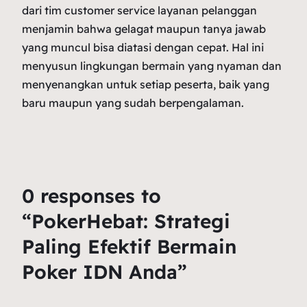
dari tim customer service layanan pelanggan
menjamin bahwa gelagat maupun tanya jawab
yang muncul bisa diatasi dengan cepat. Hal ini
menyusun lingkungan bermain yang nyaman dan
menyenangkan untuk setiap peserta, baik yang
baru maupun yang sudah berpengalaman.
0 responses to
“PokerHebat: Strategi
Paling Efektif Bermain
Poker IDN Anda”