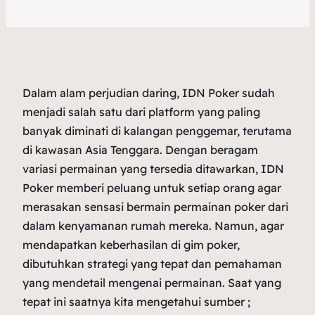
Dalam alam perjudian daring, IDN Poker sudah
menjadi salah satu dari platform yang paling
banyak diminati di kalangan penggemar, terutama
di kawasan Asia Tenggara. Dengan beragam
variasi permainan yang tersedia ditawarkan, IDN
Poker memberi peluang untuk setiap orang agar
merasakan sensasi bermain permainan poker dari
dalam kenyamanan rumah mereka. Namun, agar
mendapatkan keberhasilan di gim poker,
dibutuhkan strategi yang tepat dan pemahaman
yang mendetail mengenai permainan. Saat yang
tepat ini saatnya kita mengetahui sumber ;