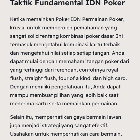
Taktik Fundamental IDN Poker
Ketika memainkan Poker IDN Permainan Poker,
krusial untuk memperoleh pemahaman yang
sangat solid tentang kombinasi poker dasar. Ini
termasuk mengetahui kombinasi kartu terbaik
dan mengetahui nilai setiap setiap tangan. Anda
dapat mulai dengan memahami tangan poker dari
yang tertinggi dari terendah, contohnya royal
flush, straight flush, four of a kind, dan high card.
Dengan memiliki pengetahuan itu, Anda dapat
mampu membuat pilihan yang lebih baik saat
menerima kartu serta memainkan permainan.
Selain itu, memperhatikan gaya bermain lawan
juga menjadi strategi yang sangat efektif.
Usahakan untuk memperhatikan cara bermain,