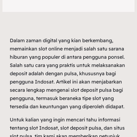
Dalam zaman digital yang kian berkembang,
memainkan slot online menjadi salah satu sarana
hiburan yang populer di antara pengguna ponsel.
Salah satu cara yang praktis untuk melaksanakan
deposit adalah dengan pulsa, khususnya bagi
pengguna Indosat. Artikel ini akan menjabarkan
secara lengkap mengenai slot deposit pulsa bagi
pengguna, termasuk beraneka tipe slot yang
tersedia dan keuntungan yang diperoleh didapat.
Untuk kalian yang ingin mencari tahu informasi
tentang slot Indosat, slot deposit pulsa, dan situs
slot pulsa, tim kami akan memberikan petunjuk