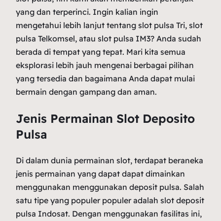
yang dan terperinci. Ingin kalian ingin
mengetahui lebih lanjut tentang slot pulsa Tri, slot
pulsa Telkomsel, atau slot pulsa IM3? Anda sudah
berada di tempat yang tepat. Mari kita semua
eksplorasi lebih jauh mengenai berbagai pilihan
yang tersedia dan bagaimana Anda dapat mulai
bermain dengan gampang dan aman.
Jenis Permainan Slot Deposito
Pulsa
Di dalam dunia permainan slot, terdapat beraneka
jenis permainan yang dapat dapat dimainkan
menggunakan menggunakan deposit pulsa. Salah
satu tipe yang populer populer adalah slot deposit
pulsa Indosat. Dengan menggunakan fasilitas ini,