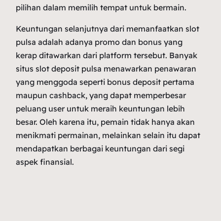
pilihan dalam memilih tempat untuk bermain.
Keuntungan selanjutnya dari memanfaatkan slot
pulsa adalah adanya promo dan bonus yang
kerap ditawarkan dari platform tersebut. Banyak
situs slot deposit pulsa menawarkan penawaran
yang menggoda seperti bonus deposit pertama
maupun cashback, yang dapat memperbesar
peluang user untuk meraih keuntungan lebih
besar. Oleh karena itu, pemain tidak hanya akan
menikmati permainan, melainkan selain itu dapat
mendapatkan berbagai keuntungan dari segi
aspek finansial.