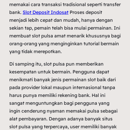
memakai cara transaksi tradisional seperti transfer
bank.
Slot Deposit Indosat
Proses deposit
menjadi lebih cepat dan mudah, hanya dengan
sekian tap, pemain telah bisa mulai permainan. Ini
membuat slot pulsa amat menarik khususnya bagi
orang-orang yang menginginkan tutorial bermain
yang tidak merepotkan.
Di samping itu, slot pulsa pun memberikan
kesempatan untuk bermain. Pengguna dapat
menikmati banyak jenis permainan slot baik dari
pada provider lokal maupun internasional tanpa
harus punya memiliki rekening bank. Hal ini
sangat menguntungkan bagi pengguna yang
ingin cenderung nyaman memakai pulsa sebagai
alat pembayaran. Dengan adanya banyak situs
slot pulsa yang terpercaya, user memiliki banyak