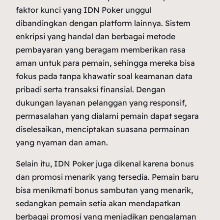
faktor kunci yang IDN Poker unggul
dibandingkan dengan platform lainnya. Sistem
enkripsi yang handal dan berbagai metode
pembayaran yang beragam memberikan rasa
aman untuk para pemain, sehingga mereka bisa
fokus pada tanpa khawatir soal keamanan data
pribadi serta transaksi finansial. Dengan
dukungan layanan pelanggan yang responsif,
permasalahan yang dialami pemain dapat segara
diselesaikan, menciptakan suasana permainan
yang nyaman dan aman.
Selain itu, IDN Poker juga dikenal karena bonus
dan promosi menarik yang tersedia. Pemain baru
bisa menikmati bonus sambutan yang menarik,
sedangkan pemain setia akan mendapatkan
berbagai promosi yang menjadikan pengalaman