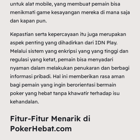
untuk alat mobile, yang membuat pemain bisa
menikmati game kesayangan mereka di mana saja
dan kapan pun.
Kepastian serta kepercayaan itu juga merupakan
aspek penting yang dihadirkan dari IDN Play.
Melalui sistem yang enkripsi yang yang tinggi dan
regulasi yang ketat, pemain bisa menyadari
nyaman dalam melakukan penukaran dan berbagi
informasi pribadi. Hal ini memberikan rasa aman
bagi pemain yang ingin berorientasi bermain
poker yang hebat tanpa khawatir terhadap isu
kehandalan.
Fitur-Fitur Menarik di
PokerHebat.com