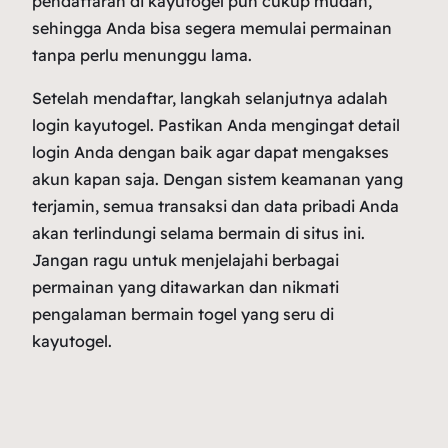
pendaftaran di kayutogel pun cukup mudah,
sehingga Anda bisa segera memulai permainan
tanpa perlu menunggu lama.
Setelah mendaftar, langkah selanjutnya adalah
login kayutogel. Pastikan Anda mengingat detail
login Anda dengan baik agar dapat mengakses
akun kapan saja. Dengan sistem keamanan yang
terjamin, semua transaksi dan data pribadi Anda
akan terlindungi selama bermain di situs ini.
Jangan ragu untuk menjelajahi berbagai
permainan yang ditawarkan dan nikmati
pengalaman bermain togel yang seru di
kayutogel.