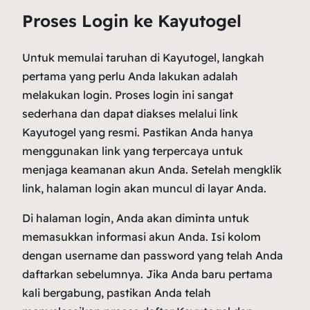
Proses Login ke Kayutogel
Untuk memulai taruhan di Kayutogel, langkah
pertama yang perlu Anda lakukan adalah
melakukan login. Proses login ini sangat
sederhana dan dapat diakses melalui link
Kayutogel yang resmi. Pastikan Anda hanya
menggunakan link yang terpercaya untuk
menjaga keamanan akun Anda. Setelah mengklik
link, halaman login akan muncul di layar Anda.
Di halaman login, Anda akan diminta untuk
memasukkan informasi akun Anda. Isi kolom
dengan username dan password yang telah Anda
daftarkan sebelumnya. Jika Anda baru pertama
kali bergabung, pastikan Anda telah