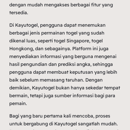
dengan mudah mengakses berbagai fitur yang
tersedia.
Di Kayutogel, pengguna dapat menemukan
berbagai jenis permainan togel yang sudah
dikenal luas, seperti togel Singapore, togel
Hongkong, dan sebagainya. Platform ini juga
menyediakan informasi yang berguna mengenai
hasil pengundian dan prediksi angka, sehingga
pengguna dapat membuat keputusan yang lebih
baik sebelum memasang taruhan. Dengan
demikian, Kayutogel bukan hanya sekedar tempat
bermain, tetapi juga sumber informasi bagi para
pemain.
Bagi yang baru pertama kali mencoba, proses
untuk bergabung di Kayutogel sangatlah mudah.