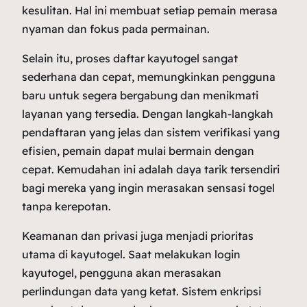
kesulitan. Hal ini membuat setiap pemain merasa
nyaman dan fokus pada permainan.
Selain itu, proses daftar kayutogel sangat
sederhana dan cepat, memungkinkan pengguna
baru untuk segera bergabung dan menikmati
layanan yang tersedia. Dengan langkah-langkah
pendaftaran yang jelas dan sistem verifikasi yang
efisien, pemain dapat mulai bermain dengan
cepat. Kemudahan ini adalah daya tarik tersendiri
bagi mereka yang ingin merasakan sensasi togel
tanpa kerepotan.
Keamanan dan privasi juga menjadi prioritas
utama di kayutogel. Saat melakukan login
kayutogel, pengguna akan merasakan
perlindungan data yang ketat. Sistem enkripsi