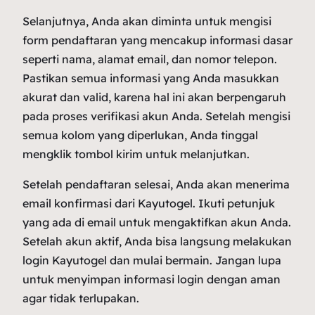
Selanjutnya, Anda akan diminta untuk mengisi
form pendaftaran yang mencakup informasi dasar
seperti nama, alamat email, dan nomor telepon.
Pastikan semua informasi yang Anda masukkan
akurat dan valid, karena hal ini akan berpengaruh
pada proses verifikasi akun Anda. Setelah mengisi
semua kolom yang diperlukan, Anda tinggal
mengklik tombol kirim untuk melanjutkan.
Setelah pendaftaran selesai, Anda akan menerima
email konfirmasi dari Kayutogel. Ikuti petunjuk
yang ada di email untuk mengaktifkan akun Anda.
Setelah akun aktif, Anda bisa langsung melakukan
login Kayutogel dan mulai bermain. Jangan lupa
untuk menyimpan informasi login dengan aman
agar tidak terlupakan.