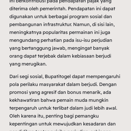
ini berkontribusi pada pendapatan pajak yang
diterima oleh pemerintah. Pendapatan ini dapat
digunakan untuk berbagai program sosial dan
pembangunan infrastruktur. Namun, di sisi lain,
meningkatnya popularitas permainan ini juga
mengundang perhatian pada isu-isu perjudian
yang bertanggung jawab, mengingat banyak
orang dapat terjebak dalam kebiasaan berjudi
yang merugikan.
Dari segi sosial, Bupatitogel dapat mempengaruhi
pola perilaku masyarakat dalam berjudi. Dengan
promosi yang agresif dan bonus menarik, ada
kekhawatiran bahwa pemain muda mungkin
terpengaruh untuk terlibat dalam judi lebih awal.
Oleh karena itu, penting bagi pemangku
kepentingan untuk mewujudkan kesadaran dan