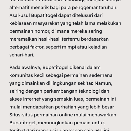
alternatif menarik bagi para penggemar taruhan.
Asal-usul Bupatitogel dapat ditelusuri dari
kebiasaan masyarakat yang telah lama melakukan
permainan nomor, di mana mereka sering
meramalkan hasil-hasil tertentu berdasarkan
berbagai faktor, seperti mimpi atau kejadian
sehari-hari.
Pada awalnya, Bupatitogel dikenal dalam
komunitas kecil sebagai permainan sederhana
yang dimainkan di lingkungan sekitar. Namun,
seiring dengan perkembangan teknologi dan
akses internet yang semakin luas, permainan ini
mulai mendapatkan perhatian yang lebih besar.
Situs-situs permainan online mulai menawarkan
Bupatitogel, memungkinkan pemain untuk
terlibat dari mana saja dan kapan saja. Hal ini