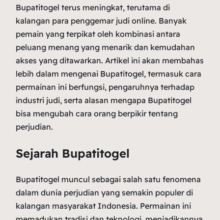
Bupatitogel terus meningkat, terutama di
kalangan para penggemar judi online. Banyak
pemain yang terpikat oleh kombinasi antara
peluang menang yang menarik dan kemudahan
akses yang ditawarkan. Artikel ini akan membahas
lebih dalam mengenai Bupatitogel, termasuk cara
permainan ini berfungsi, pengaruhnya terhadap
industri judi, serta alasan mengapa Bupatitogel
bisa mengubah cara orang berpikir tentang
perjudian.
Sejarah Bupatitogel
Bupatitogel muncul sebagai salah satu fenomena
dalam dunia perjudian yang semakin populer di
kalangan masyarakat Indonesia. Permainan ini
memadukan tradisi dan teknologi, menjadikannya