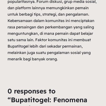
popularitasnya. Forum diskusi, grup media sosial,
dan platform lainnya memungkinkan pemain
untuk berbagi tips, strategi, dan pengalaman.
Kebersamaan dalam komunitas ini menciptakan
rasa persaingan dan perkembangan yang saling
menguntungkan, di mana pemain dapat belajar
satu sama lain. Faktor komunitas ini membuat
Bupatitogel lebih dari sekadar permainan,
melainkan juga suatu pengalaman sosial yang
menarik bagi banyak orang.
0 responses to
“Bupatitogel: Fenomena