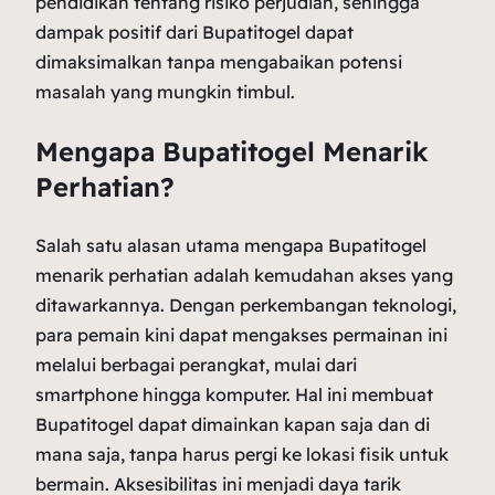
pendidikan tentang risiko perjudian, sehingga
dampak positif dari Bupatitogel dapat
dimaksimalkan tanpa mengabaikan potensi
masalah yang mungkin timbul.
Mengapa Bupatitogel Menarik
Perhatian?
Salah satu alasan utama mengapa Bupatitogel
menarik perhatian adalah kemudahan akses yang
ditawarkannya. Dengan perkembangan teknologi,
para pemain kini dapat mengakses permainan ini
melalui berbagai perangkat, mulai dari
smartphone hingga komputer. Hal ini membuat
Bupatitogel dapat dimainkan kapan saja dan di
mana saja, tanpa harus pergi ke lokasi fisik untuk
bermain. Aksesibilitas ini menjadi daya tarik