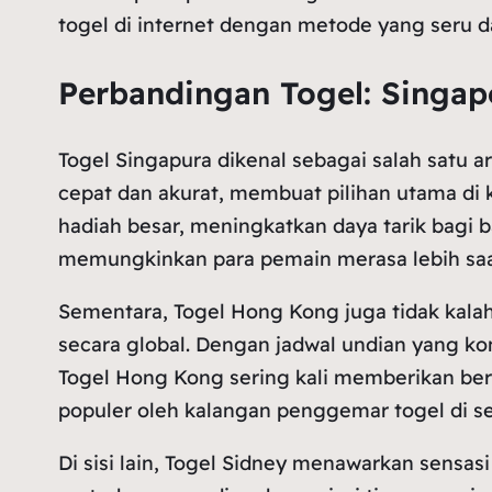
togel di internet dengan metode yang seru 
Perbandingan Togel: Singap
Togel Singapura dikenal sebagai salah satu a
cepat dan akurat, membuat pilihan utama di 
hadiah besar, meningkatkan daya tarik bagi b
memungkinkan para pemain merasa lebih saat
Sementara, Togel Hong Kong juga tidak kalah
secara global. Dengan jadwal undian yang 
Togel Hong Kong sering kali memberikan ber
populer oleh kalangan penggemar togel di se
Di sisi lain, Togel Sidney menawarkan sensas