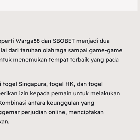
 seperti Warga88 dan SBOBET menjadi dua
lai dari taruhan olahraga sampai game-game
n untuk menemukan tempat terbaik yang pada
togel Singapura, togel HK, dan togel
berikan izin kepada pemain untuk melakukan
Kombinasi antara keunggulan yang
ggemar perjudian online, menciptakan
kan.