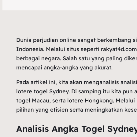
Dunia perjudian online sangat berkembang s
Indonesia. Melalui situs seperti rakyat4d.c
berbagai negara. Salah satu yang paling dik
mencapai angka-angka yang akurat.
Pada artikel ini, kita akan menganalisis ana
lotere togel Sydney. Di samping itu kita pun
togel Macau, serta lotere Hongkong. Melal
pilihan yang efisien serta meningkatkan kes
Analisis Angka Togel Sydne