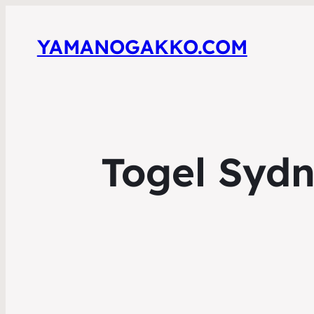
YAMANOGAKKO.COM
Togel Sydn