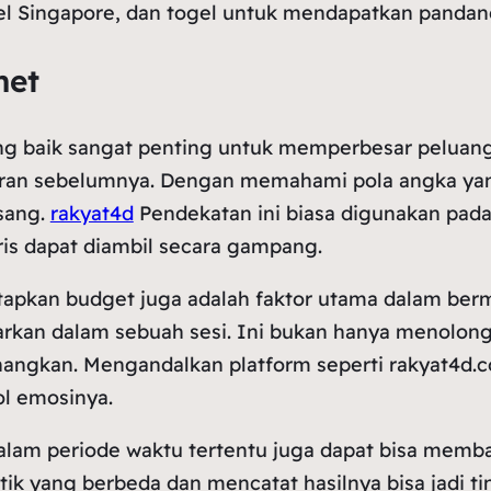
gel Singapore, dan togel untuk mendapatkan pandan
net
yang baik sangat penting untuk memperbesar peluang
luaran sebelumnya. Dengan memahami pola angka ya
sang.
rakyat4d
Pendekatan ini biasa digunakan pada 
ris dapat diambil secara gampang.
etapkan budget juga adalah faktor utama dalam ber
kan dalam sebuah sesi. Ini bukan hanya menolong h
ngkan. Mengandalkan platform seperti rakyat4d.c
l emosinya.
am periode waktu tertentu juga dapat bisa memban
ik yang berbeda dan mencatat hasilnya bisa jadi t