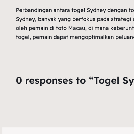
Perbandingan antara togel Sydney dengan tog
Sydney, banyak yang berfokus pada strategi 
oleh pemain di toto Macau, di mana keberun
togel, pemain dapat mengoptimalkan peluan
0 responses to “Togel S