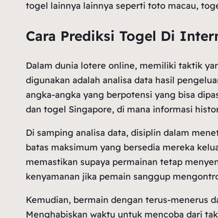
togel lainnya lainnya seperti toto macau, to
Cara Prediksi Togel Di Inter
Dalam dunia lotere online, memiliki taktik 
digunakan adalah analisa data hasil penge
angka-angka yang berpotensi yang bisa dipa
dan togel Singapore, di mana informasi histo
Di samping analisa data, disiplin dalam men
batas maksimum yang bersedia mereka keluar
memastikan supaya permainan tetap menyena
kenyamanan jika pemain sanggup mengontro
Kemudian, bermain dengan terus-menerus dal
Menghabiskan waktu untuk mencoba dari takt