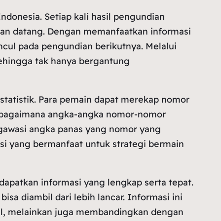
donesia. Setiap kali hasil pengundian
kan datang. Dengan memanfaatkan informasi
cul pada pengundian berikutnya. Melalui
ehingga tak hanya bergantung
 statistik. Para pemain dapat merekap nomor
 sebagaimana angka-angka nomor-nomor
engawasi angka panas yang nomor yang
si yang bermanfaat untuk strategi bermain
dapatkan informasi yang lengkap serta tepat.
isa diambil dari lebih lancar. Informasi ini
el, melainkan juga membandingkan dengan