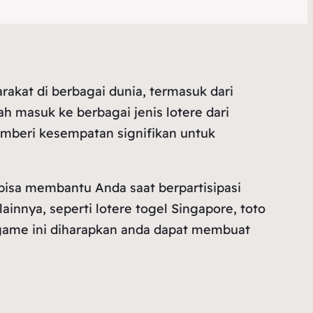
akat di berbagai dunia, termasuk dari
 masuk ke berbagai jenis lotere dari
emberi kesempatan signifikan untuk
i bisa membantu Anda saat berpartisipasi
ainnya, seperti lotere togel Singapore, toto
game ini diharapkan anda dapat membuat