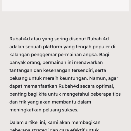
Rubah4d atau yang sering disebut Rubah 4d
adalah sebuah platform yang tengah populer di
kalangan penggemar permainan angka. Bagi
banyak orang, permainan ini menawarkan
tantangan dan kesenangan tersendiri, serta
peluang untuk meraih keuntungan. Namun, agar
dapat memanfaatkan Rubah4d secara optimal,
penting bagi kita untuk mengetahui beberapa tips
dan trik yang akan membantu dalam
meningkatkan peluang sukses.
Dalam artikel ini, kami akan membagikan
beberapa strategi dan cara efektif untuk