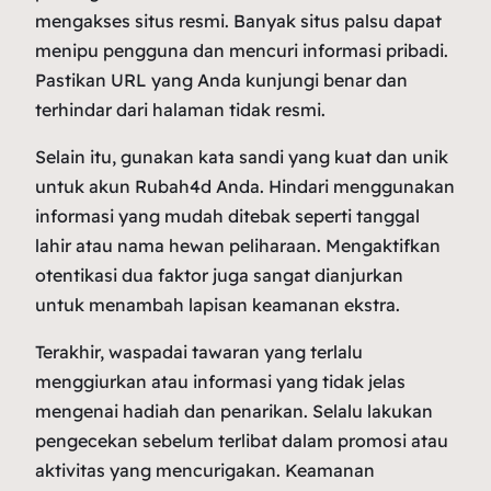
mengakses situs resmi. Banyak situs palsu dapat
menipu pengguna dan mencuri informasi pribadi.
Pastikan URL yang Anda kunjungi benar dan
terhindar dari halaman tidak resmi.
Selain itu, gunakan kata sandi yang kuat dan unik
untuk akun Rubah4d Anda. Hindari menggunakan
informasi yang mudah ditebak seperti tanggal
lahir atau nama hewan peliharaan. Mengaktifkan
otentikasi dua faktor juga sangat dianjurkan
untuk menambah lapisan keamanan ekstra.
Terakhir, waspadai tawaran yang terlalu
menggiurkan atau informasi yang tidak jelas
mengenai hadiah dan penarikan. Selalu lakukan
pengecekan sebelum terlibat dalam promosi atau
aktivitas yang mencurigakan. Keamanan