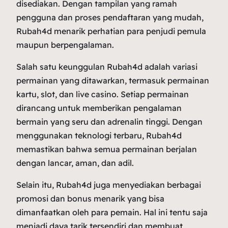
disediakan. Dengan tampilan yang ramah
pengguna dan proses pendaftaran yang mudah,
Rubah4d menarik perhatian para penjudi pemula
maupun berpengalaman.
Salah satu keunggulan Rubah4d adalah variasi
permainan yang ditawarkan, termasuk permainan
kartu, slot, dan live casino. Setiap permainan
dirancang untuk memberikan pengalaman
bermain yang seru dan adrenalin tinggi. Dengan
menggunakan teknologi terbaru, Rubah4d
memastikan bahwa semua permainan berjalan
dengan lancar, aman, dan adil.
Selain itu, Rubah4d juga menyediakan berbagai
promosi dan bonus menarik yang bisa
dimanfaatkan oleh para pemain. Hal ini tentu saja
menjadi daya tarik tersendiri dan membuat